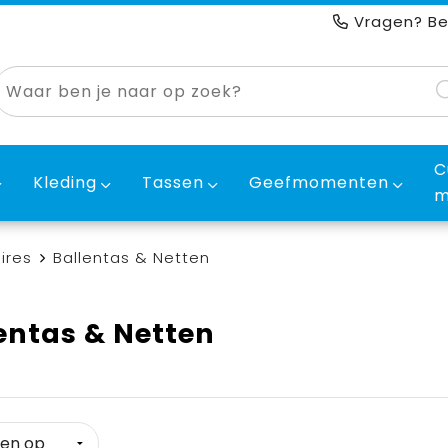
Vragen? Be
C
Kleding
Tassen
Geefmomenten
m
ires
Ballentas & Netten
entas & Netten