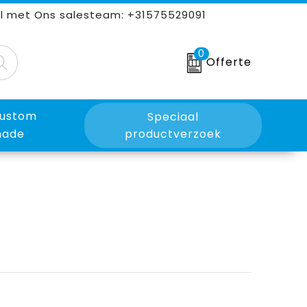
l met Ons salesteam: +31575529091
0
Offerte
ustom
Speciaal
ade
productverzoek