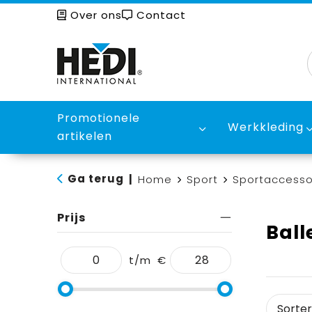
Over ons
Contact
Promotionele
Werkkleding
artikelen
Ga terug
|
Home
Sport
Sportaccesso
Prijs
Ball
t/m
€