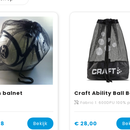
 balnet
Craft Ability Ball 
Fabric 1: 600DPU 100% polyester. Fabric 2: 100% poly
68
€ 28,00
Bekijk
Bek