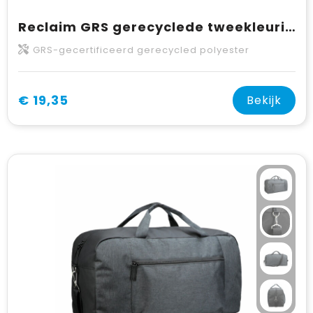
Reclaim GRS gerecyclede tweekleurige sportieve duffelbag 21 L
GRS-gecertificeerd gerecycled polyester
€ 19,35
Bekijk