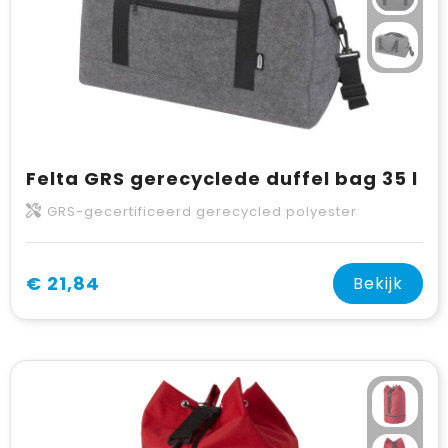
Felta GRS gerecyclede duffel bag 35 l
GRS-gecertificeerd gerecycled polyester
€ 21,84
Bekijk