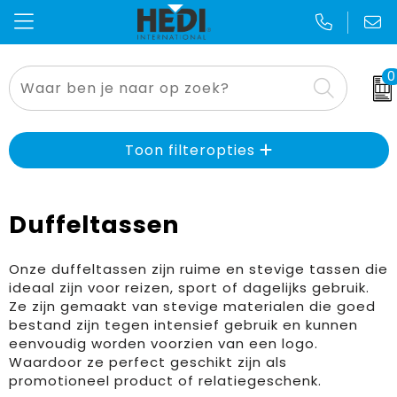
0
Thema's en geefmomenten
Kniebescherming
Badtextiel
Opbergtassen
Voetbal EK & WK
Alles voor de makelaar
Bodywarmer
Blazers
Crossbody tassen
Sinterklaas
Toon filteropties
Aanstekers
Broeken
Bodywarmers
Lunchtassen
Kerst
Duffeltassen
Anti-stress
Caps, Hoeden en Mutsen
Broeken en Rokken
Accessoires voor tassen
Zomer
E.H.B.O.
Sjaals
Caps, Hoeden en Mutsen
Autotassen
Pasen
Onze duffeltassen zijn ruime en stevige tassen die
ideaal zijn voor reizen, sport of dagelijks gebruik.
Ze zijn gemaakt van stevige materialen die goed
Bidons en Sportflessen
Jassen
Gilets
Boodschappentassen
Dag van de zorg
bestand zijn tegen intensief gebruik en kunnen
eenvoudig worden voorzien van een logo.
Gereedschap
Kleding accessoires
Handschoenen en Sjaals
Collegetassen
Dag van de schoonmaker
Waardoor ze perfect geschikt zijn als
promotioneel product of relatiegeschenk.
Elektronica, Gadgets en USB
Ondergoed en Sokken
Jassen
Documententassen
Dag van de bouw