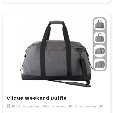
Clique Weekend Duffle
100% polyester 300D. Voering: 100% polyester 210D met PU versteviging. Onderkant: 100% polyester 1680D.