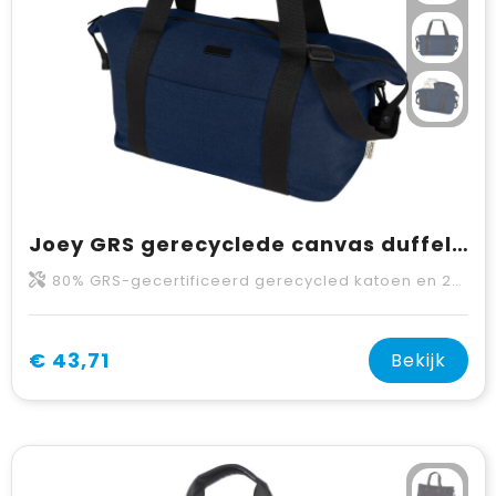
Joey GRS gerecyclede canvas duffel bag, 25 l
80% GRS-gecertificeerd gerecycled katoen en 20% Katoen, 330 g/m2
€ 43,71
Bekijk