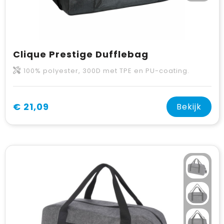
Clique Prestige Dufflebag
100% polyester, 300D met TPE en PU-coating.
€ 21,09
Bekijk