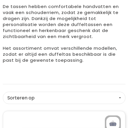
De tassen hebben comfortabele handvatten en
Drinkwaren
Overalls
Kleding accessoires
Duffeltassen
Brievenbusgeschenk
vaak een schouderriem, zodat ze gemakkelijk te
dragen zijn. Dankzij de mogelijkheid tot
Dekens, Fleecedekens en Kussens
Overhemden
Ondergoed, Sokken en Nachtkleding
Fietstassen
personalisatie worden deze duffeltassen een
functioneel en herkenbaar geschenk dat de
zichtbaarheid van een merk vergroot.
Feestartikelen
Polo's
Overhemden
Heuptassen
Het assortiment omvat verschillende modellen,
Golf
Reflecterende polo's
Peuters en Baby's
Jute tassen
zodat er altijd een duffeltas beschikbaar is die
past bij de gewenste toepassing.
Huis, Tuin en Keuken
Regenkleding
Polo's
Katoenen draagtassen
Kantoor en Zakelijk
Schorten en Sloven
Regenkleding
Koeltassen en Koelboxen
Kinderen, Peuters en Baby's
Sweaters
Sweaters
Koffers en Trolleys
Klokken, horloges en weerstations
T-Shirts
T-Shirts
Laptop hoezen en tassen
Lampen en Gereedschap
Veiligheidsvesten en Veiligheidshesjes
Vesten
Matrozentassen