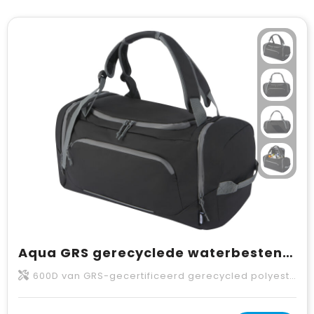
Aqua GRS gerecyclede waterbestendige duffelrugzak 35 l
600D van GRS-gecertificeerd gerecycled polyester