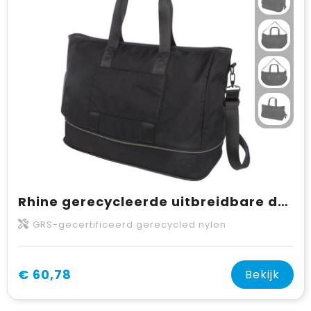
Rhine gerecycleerde uitbreidbare duffelbag 35L
GRS-gecertificeerd gerecycled nylon
€ 60,78
Bekijk