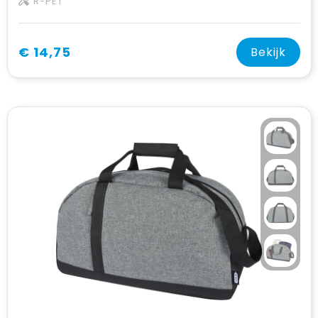
R-PET
€ 14,75
Bekijk