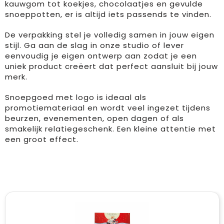
kauwgom tot koekjes, chocolaatjes en gevulde
snoeppotten, er is altijd iets passends te vinden.
Drinkwaren
Overalls
Kleding accessoires
Duffeltassen
Brievenbusgeschenk
De verpakking stel je volledig samen in jouw eigen
Dekens, Fleecedekens en Kussens
Overhemden
Ondergoed, Sokken en Nachtkleding
Fietstassen
stijl. Ga aan de slag in onze studio of lever
eenvoudig je eigen ontwerp aan zodat je een
Feestartikelen
Polo's
Overhemden
Heuptassen
uniek product creëert dat perfect aansluit bij jouw
merk.
Golf
Reflecterende polo's
Peuters en Baby's
Jute tassen
Snoepgoed met logo is ideaal als
promotiemateriaal en wordt veel ingezet tijdens
Huis, Tuin en Keuken
Regenkleding
Polo's
Katoenen draagtassen
beurzen, evenementen, open dagen of als
smakelijk relatiegeschenk. Een kleine attentie met
Kantoor en Zakelijk
Schorten en Sloven
Regenkleding
Koeltassen en Koelboxen
een groot effect.
Kinderen, Peuters en Baby's
Sweaters
Sweaters
Koffers en Trolleys
Klokken, horloges en weerstations
T-Shirts
T-Shirts
Laptop hoezen en tassen
Lampen en Gereedschap
Veiligheidsvesten en Veiligheidshesjes
Vesten
Matrozentassen