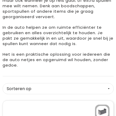
maar ook wanneer je op reis gaat of extra spullen
mee wilt nemen. Denk aan boodschappen,
Drinkwaren
Overalls
Kleding accessoires
Duffeltassen
Brievenbusgeschenk
sportspullen of andere items die je graag
georganiseerd vervoert.
Dekens, Fleecedekens en Kussens
Overhemden
Ondergoed, Sokken en Nachtkleding
Fietstassen
In de auto helpen ze om ruimte efficiënter te
gebruiken en alles overzichtelijk te houden. Je
Feestartikelen
Polo's
Overhemden
Heuptassen
pakt ze gemakkelijk in en uit, waardoor je snel bij je
spullen kunt wanneer dat nodig is.
Golf
Reflecterende polo's
Peuters en Baby's
Jute tassen
Het is een praktische oplossing voor iedereen die
Huis, Tuin en Keuken
Regenkleding
Polo's
Katoenen draagtassen
de auto netjes en opgeruimd wil houden, zonder
gedoe.
Kantoor en Zakelijk
Schorten en Sloven
Regenkleding
Koeltassen en Koelboxen
Kinderen, Peuters en Baby's
Sweaters
Sweaters
Koffers en Trolleys
Klokken, horloges en weerstations
T-Shirts
T-Shirts
Laptop hoezen en tassen
Lampen en Gereedschap
Veiligheidsvesten en Veiligheidshesjes
Vesten
Matrozentassen