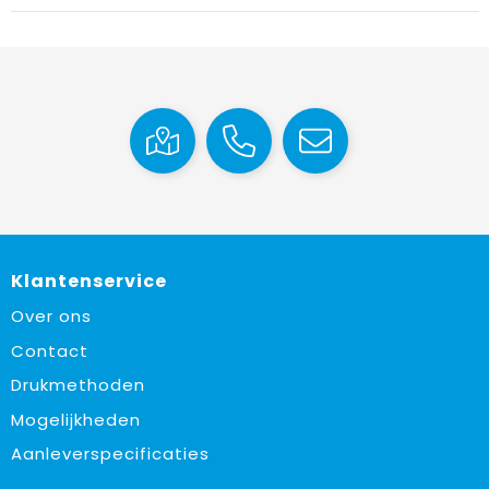
Vrije tijd en Strand
Draagtassen
Waterflesjes
Golftassen
Winterse inspiratie
Trolleys
Themapakketten
Goodiebags
Klantenservice
Over ons
Contact
Drukmethoden
Mogelijkheden
Aanleverspecificaties