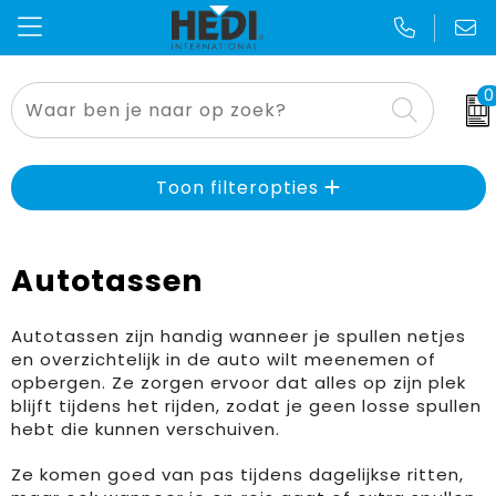
0
Thema's en geefmomenten
Kniebescherming
Badtextiel
Opbergtassen
Voetbal EK & WK
Alles voor de makelaar
Bodywarmer
Blazers
Crossbody tassen
Sinterklaas
Toon filteropties
Aanstekers
Broeken
Bodywarmers
Lunchtassen
Kerst
Autotassen
Anti-stress
Caps, Hoeden en Mutsen
Broeken en Rokken
Accessoires voor tassen
Zomer
E.H.B.O.
Sjaals
Caps, Hoeden en Mutsen
Autotassen
Pasen
Autotassen zijn handig wanneer je spullen netjes
en overzichtelijk in de auto wilt meenemen of
opbergen. Ze zorgen ervoor dat alles op zijn plek
Bidons en Sportflessen
Jassen
Gilets
Boodschappentassen
Dag van de zorg
blijft tijdens het rijden, zodat je geen losse spullen
hebt die kunnen verschuiven.
Gereedschap
Kleding accessoires
Handschoenen en Sjaals
Collegetassen
Dag van de schoonmaker
Ze komen goed van pas tijdens dagelijkse ritten,
Elektronica, Gadgets en USB
Ondergoed en Sokken
Jassen
Documententassen
Dag van de bouw