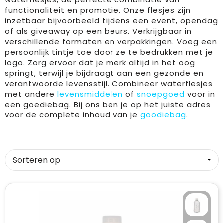
functionaliteit en promotie. Onze flesjes zijn
Drinkwaren
Overalls
Kleding accessoires
Duffeltassen
Brievenbusgeschenk
inzetbaar bijvoorbeeld tijdens een event, opendag
of als giveaway op een beurs. Verkrijgbaar in
verschillende formaten en verpakkingen. Voeg een
Dekens, Fleecedekens en Kussens
Overhemden
Ondergoed, Sokken en Nachtkleding
Fietstassen
persoonlijk tintje toe door ze te bedrukken met je
logo. Zorg ervoor dat je merk altijd in het oog
Feestartikelen
Polo's
Overhemden
Heuptassen
springt, terwijl je bijdraagt aan een gezonde en
verantwoorde levensstijl. Combineer waterflesjes
Golf
Reflecterende polo's
Peuters en Baby's
Jute tassen
met andere
levensmiddelen
of
snoepgoed
voor in
een goediebag. Bij ons ben je op het juiste adres
Huis, Tuin en Keuken
Regenkleding
Polo's
Katoenen draagtassen
voor de complete inhoud van je
goodiebag
.
Kantoor en Zakelijk
Schorten en Sloven
Regenkleding
Koeltassen en Koelboxen
Kinderen, Peuters en Baby's
Sweaters
Sweaters
Koffers en Trolleys
Klokken, horloges en weerstations
T-Shirts
T-Shirts
Laptop hoezen en tassen
Lampen en Gereedschap
Veiligheidsvesten en Veiligheidshesjes
Vesten
Matrozentassen