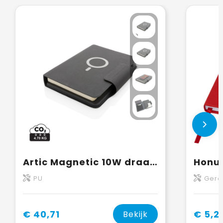
Artic Magnetic 10W draadloos oplaadbaar A5-notitieboek
PU
Gere
€ 40,71
€ 5,2
Bekijk