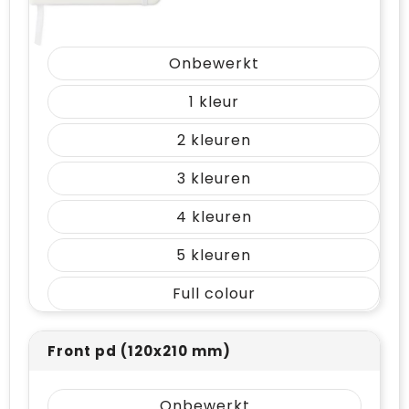
Vrije tijd en Strand
Draagtassen
Waterflesjes
Golftassen
Onbewerkt
Winterse inspiratie
Trolleys
1
2
Themapakketten
Goodiebags
3
4
5
Full colour
Front pd (120x210 mm)
Onbewerkt