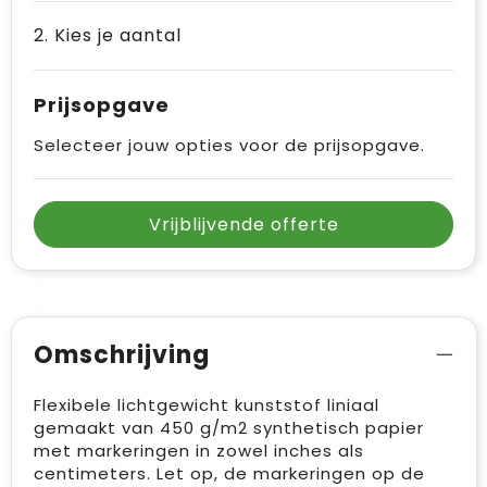
Vrije tijd en Strand
Draagtassen
2. Kies je aantal
Waterflesjes
Golftassen
Prijsopgave
Winterse inspiratie
Trolleys
Selecteer jouw opties voor de prijsopgave.
Themapakketten
Goodiebags
Vrijblijvende offerte
Omschrijving
Flexibele lichtgewicht kunststof liniaal
gemaakt van 450 g/m2 synthetisch papier
met markeringen in zowel inches als
centimeters. Let op, de markeringen op de