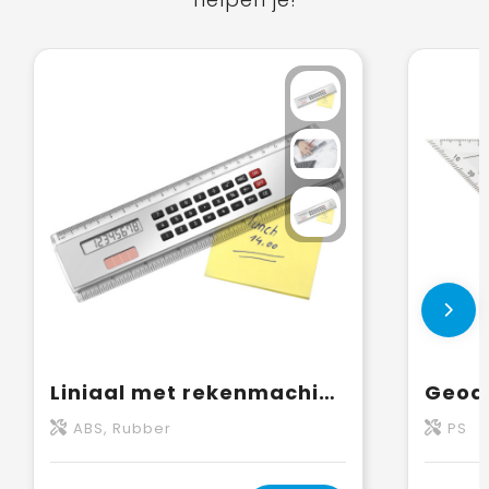
Liniaal met rekenmachine Heather | Kunststof | 20 cm | Zonne-energie
Geodr
ABS, Rubber
PS