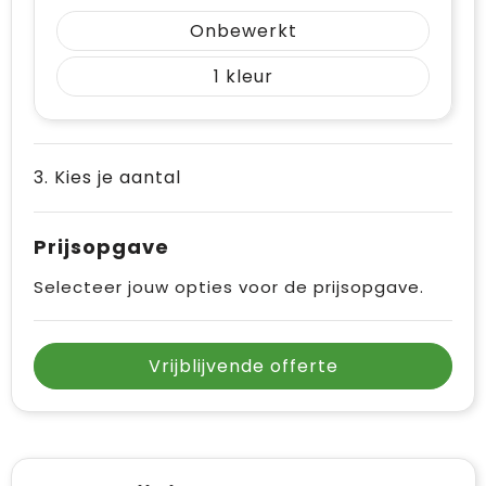
Vrije tijd en Strand
Draagtassen
Onbewerkt
Waterflesjes
Golftassen
1
Winterse inspiratie
Trolleys
Themapakketten
Goodiebags
3. Kies je aantal
Prijsopgave
Selecteer jouw opties voor de prijsopgave.
Vrijblijvende offerte