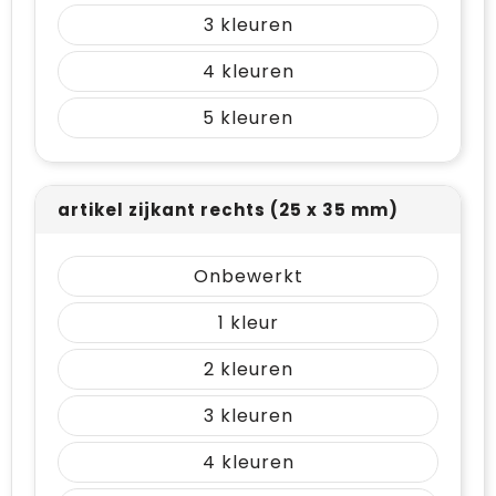
Vrije tijd en Strand
Draagtassen
3
Waterflesjes
Golftassen
4
5
Winterse inspiratie
Trolleys
Themapakketten
Goodiebags
artikel zijkant rechts (25 x 35 mm)
Onbewerkt
1
2
3
4