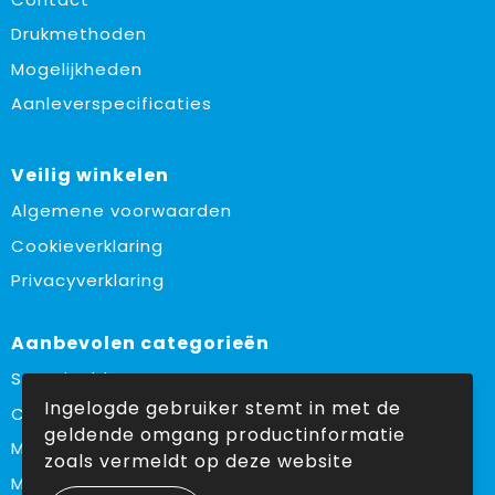
Drukmethoden
Mogelijkheden
Aanleverspecificaties
Veilig winkelen
Algemene voorwaarden
Cookieverklaring
Privacyverklaring
Aanbevolen categorieën
Sustainable
Ingelogde gebruiker stemt in met de
Custom made
geldende omgang productinformatie
Made in Europe
zoals vermeldt op deze website
Must haves