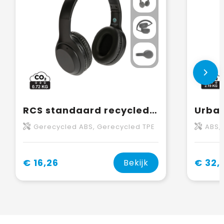
RCS standaard recycled plastic hoofdtelefoon
Gerecycled ABS, Gerecycled TPE
ABS,
€ 16,26
€ 32,
Bekijk