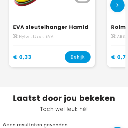
EVA sleutelhanger Hamid
Nylon, IJzer, EVA
ABS, 
€ 0,33
€ 0,7
Bekijk
Laatst door jou bekeken
Toch wel leuk hé!
Geen resultaten gevonden.