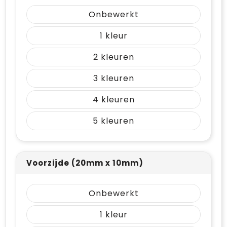
Vrije tijd en Strand
Draagtassen
Onbewerkt
Waterflesjes
Golftassen
1
Winterse inspiratie
Trolleys
2
3
Themapakketten
Goodiebags
4
5
Voorzijde (20mm x 10mm)
Onbewerkt
1