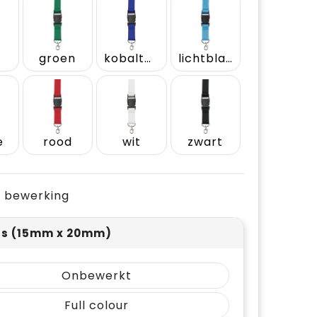
groen
kobaltblauw
lichtblauw
e
rood
wit
zwart
je bewerking
rs (15mm x 20mm)
Onbewerkt
Full colour