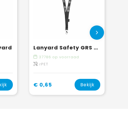
yard
Lanyard Safety GRS RPET 2 cm keycord
37786
op voorraad
rPET
€ 0,65
kijk
Bekijk