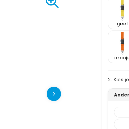
geel
oranj
2. Kies 
Ande