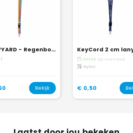
BOWYARD - Regenboog RPET sleutelkoord
KeyCord 2 cm lan
ET
99399
op voorraad
Nylon
60
€ 0,50
Bekijk
Be
Laatst door jou bekeken