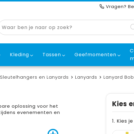
Vragen? Be
C
Kleding
Tassen
Geefmomenten
m
Sleutelhangers en Lanyards
Lanyards
Lanyard Bob
Kies e
bare oplossing voor het
 tijdens evenementen en
1. Kies j