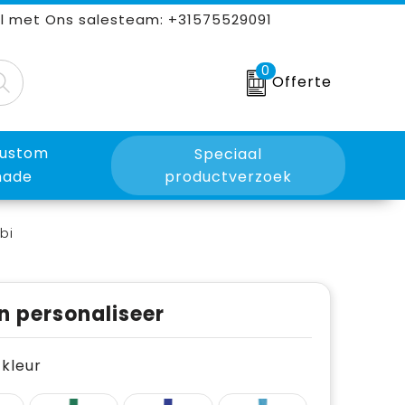
l met Ons salesteam: +31575529091
0
Offerte
ustom
Speciaal
ade
productverzoek
bi
n personaliseer
e kleur