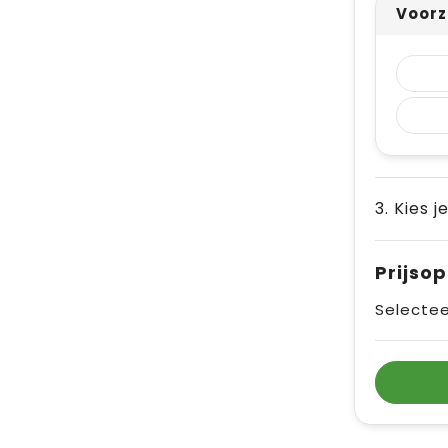
Voorz
3. Kies j
Prijso
Selectee