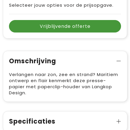
Vrije tijd en Strand
Draagtassen
Selecteer jouw opties voor de prijsopgave.
Waterflesjes
Golftassen
Vrijblijvende offerte
Winterse inspiratie
Trolleys
Themapakketten
Goodiebags
Omschrijving
Verlangen naar zon, zee en strand? Maritiem
ontwerp en flair kenmerkt deze presse-
papier met paperclip-houder van Langkop
Design.
Specificaties