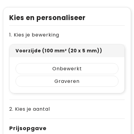
Levensmiddelen
Vesten
Schoenen
Opvouwbare tassen
Paraplu's
Reflecterende vesten
Papieren tassen
Kies en personaliseer
Persoonlijke verzorging
Gehoorbescherming
Reistassen
1. Kies je bewerking
Reisbenodigdheden
Rugzakken
Voorzijde (100 mm² (20 x 5 mm))
Schrijfwaren
Schoenentassen
Onbewerkt
Sleutelhangers en Lanyards
Schoudertassen
Graveren
Snoepgoed
Sporttassen
Spellen voor binnen en buiten
Strandtassen
2. Kies je aantal
Sport
Toilettassen
Veiligheid, Auto en Fiets
Waterbestendige tassen
Prijsopgave