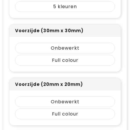
Vrije tijd en Strand
Draagtassen
5
Waterflesjes
Golftassen
Voorzijde (30mm x 30mm)
Winterse inspiratie
Trolleys
Themapakketten
Goodiebags
Onbewerkt
Full colour
Voorzijde (20mm x 20mm)
Onbewerkt
Full colour