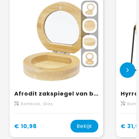
Afrodit zakspiegel van bamboe
Bamboe, Glas
Bamb
€ 10,98
€ 31,
Bekijk