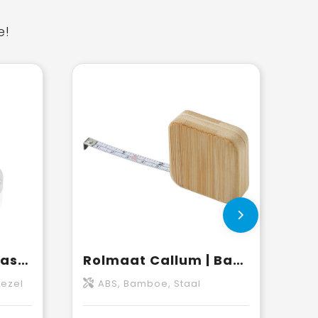
e!
RCS gerecycled plastic meetlint
Rolmaat Callum | Bamboe | 1 meter
vezel
ABS, Bamboe, Staal