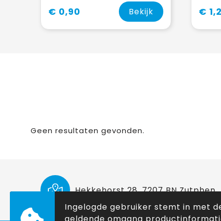
€ 0,90
€ 1,
Bekijk
Geen resultaten gevonden.
Hekkehorst 28, 7207 BN Zutphen
Ingelogde gebruiker stemt in met d
geldende omgang productinformat