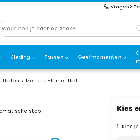
Vragen? Be
C
Kleding
Tassen
Geefmomenten
m
tlinten
Measure-It meetlint
Kies e
tomatische stop.
1. Kies 