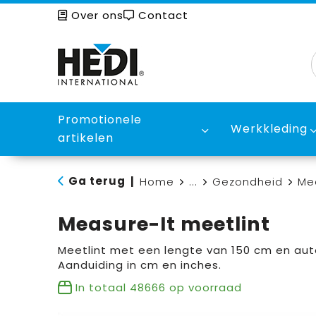
Over ons
Contact
Promotionele
Werkkleding
artikelen
Ga terug
|
Home
...
Gezondheid
Mee
Measure-It meetlint
Meetlint met een lengte van 150 cm en au
Aanduiding in cm en inches.
In totaal
48666
op voorraad