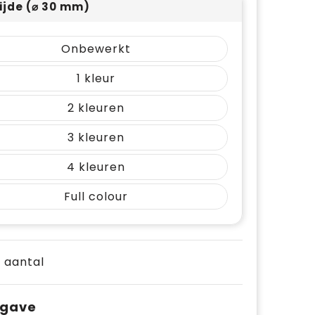
ijde (⌀ 30 mm)
Onbewerkt
1
2
3
4
Full colour
e aantal
pgave