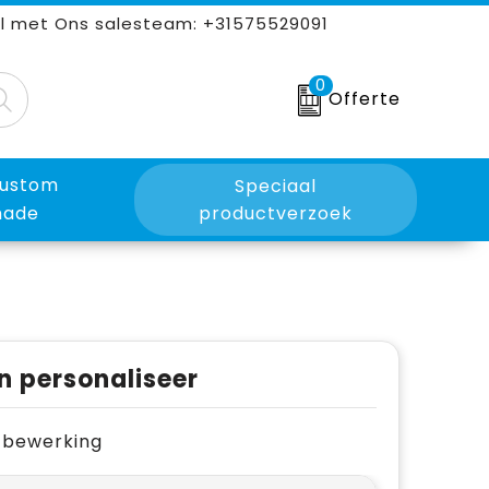
l met Ons salesteam: +31575529091
0
Offerte
ustom
Speciaal
ade
productverzoek
n personaliseer
je bewerking