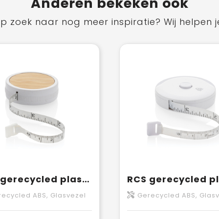
Anderen bekeken ook
p zoek naar nog meer inspiratie? Wij helpen j
RCS gerecycled plastic & bamboe meetlint
ecycled ABS, Glasvezel
Gerecycled ABS, Glas