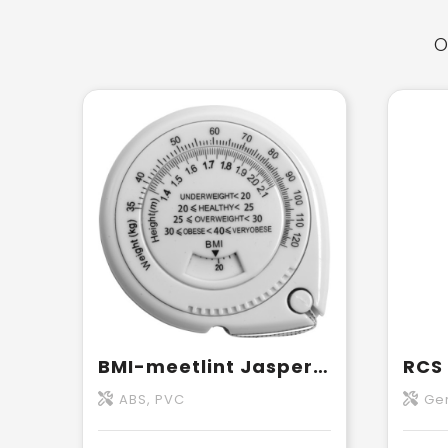
O
BMI-meetlint Jasper | 1,5 meter
ABS, PVC
Ger