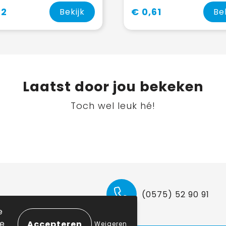
22
€ 0,61
Bekijk
Be
Laatst door jou bekeken
Toch wel leuk hé!
(0575) 52 90 91
e
ie
Weigeren