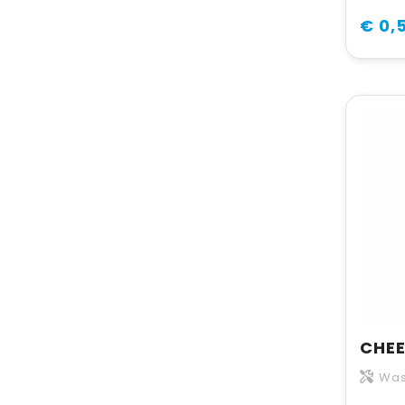
€ 0,
Wa