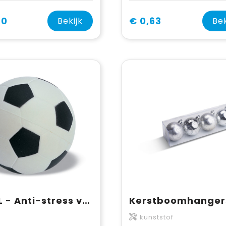
60
€ 0,63
Bekijk
Bek
GOAL - Anti-stress voetbal
kunststof