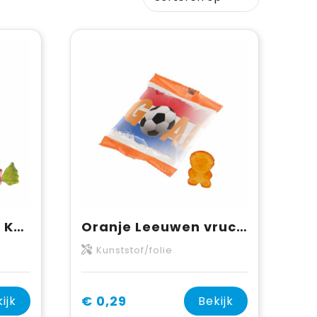
Vruchtengummies Kerst
Oranje Leeuwen vruchtengummies
Kunststof/folie
€ 0,29
ijk
Bekijk