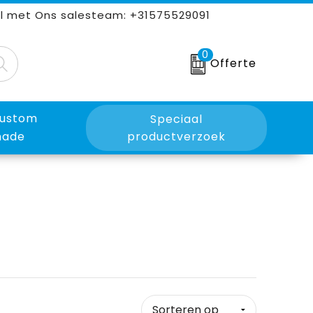
l met Ons salesteam: +31575529091
0
Offerte
ustom
Speciaal
ade
productverzoek