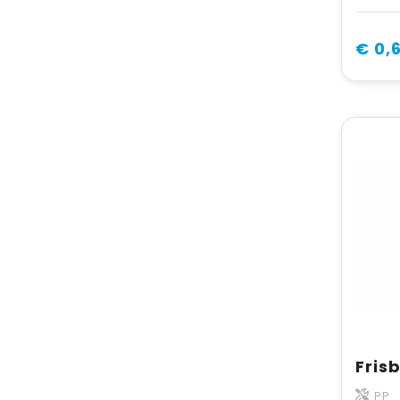
€ 0,
Fris
PP