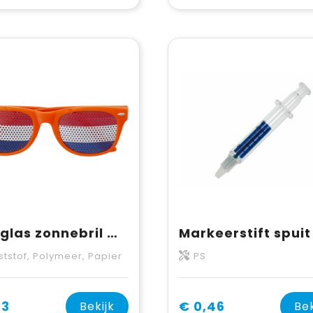
Plexiglas zonnebril met landen vlag Lexi
Markeerstift spuit
ststof, Polymeer, Papier
PS
33
€ 0,46
Bekijk
Bek