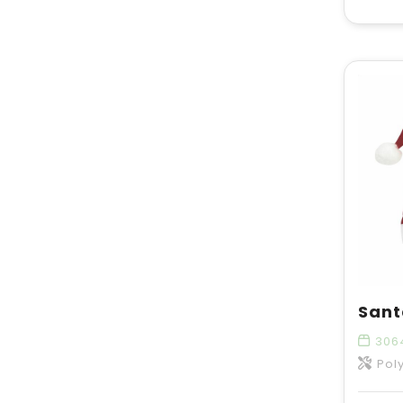
Sant
306
Pol