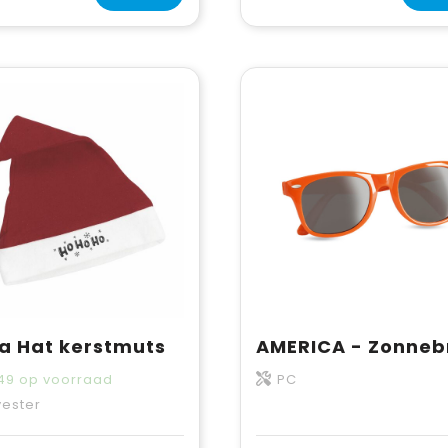
a Hat kerstmuts
49
op voorraad
PC
yester