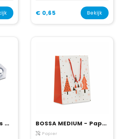
€ 0,65
ijk
Bekijk
Kerstboomhangers REFLECTS-SCRANTON
BOSSA MEDIUM - Papieren geschenkzakje (M)
Papier