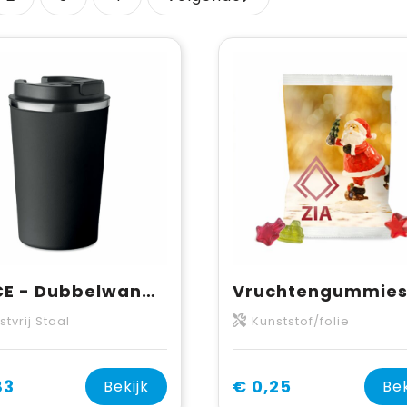
BRACE - Dubbelwandige drinkbeker
tvrij Staal
Kunststof/folie
83
€ 0,25
Bekijk
Bek