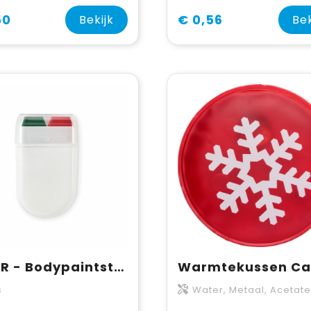
50
€ 0,56
Bekijk
Bek
CHEER - Bodypaintstick vlagkleuren
s
Water, Metaal, Acetate