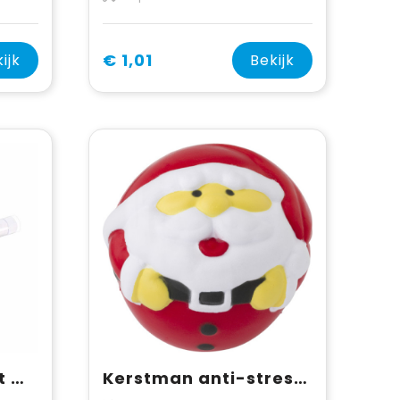
€ 1,01
ijk
Bekijk
Reageerbuisje met mini choco's
Kerstman anti-stress figuur Harris