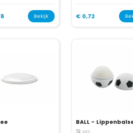
68
€ 0,72
Bekijk
Bek
bee
ABS