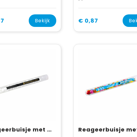
77
€ 0,87
Bekijk
Bek
Reageerbuisje met mini mints