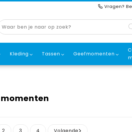
Vragen? Be
C
Kleding
Tassen
Geefmomenten
m
fmomenten
2
3
4
Volgende