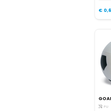
€ 0,
PU