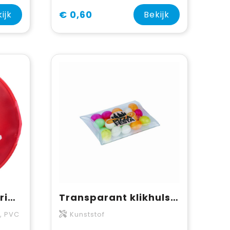
€ 0,60
ijk
Bekijk
Warmtekussen Carina | Herbruikbaar | Kerstmotief
Transparant klikhulsje met Suikereitjes
, PVC
Kunststof