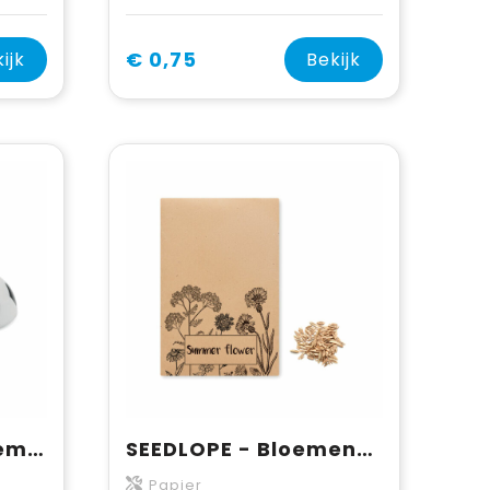
€ 0,75
ijk
Bekijk
BALL - Lippenbalsem voetbal
SEEDLOPE - Bloemenzaadjes in envelop
Papier