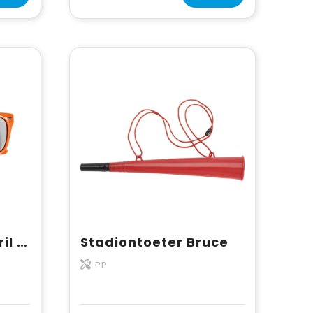
AMERICA - Zonnebril met UV bescherming
Stadiontoeter Bruce
PP