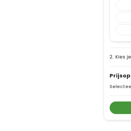
2. Kies j
Prijso
Selectee