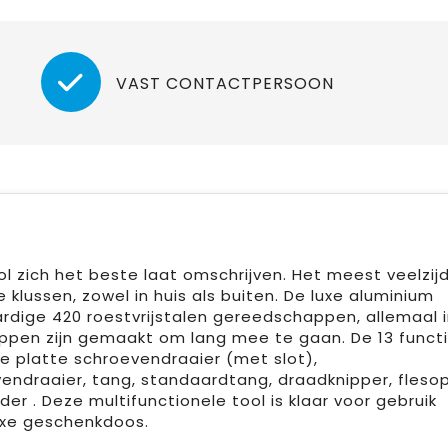
VAST CONTACTPERSOON
ol zich het beste laat omschrijven. Het meest veelzij
klussen, zowel in huis als buiten. De luxe aluminium
dige 420 roestvrijstalen gereedschappen, allemaal i
ppen zijn gemaakt om lang mee te gaan. De 13 funct
te platte schroevendraaier (met slot),
vendraaier, tang, standaardtang, draadknipper, fleso
der . Deze multifunctionele tool is klaar voor gebruik
uxe geschenkdoos.