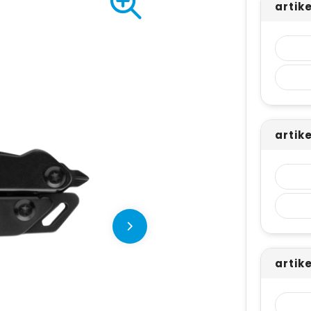
artike
artik
artik