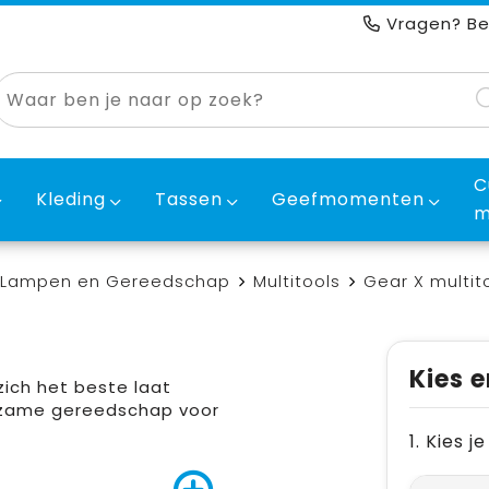
Vragen? Be
C
Kleding
Tassen
Geefmomenten
m
Lampen en Gereedschap
Multitools
Gear X multit
Kies e
zich het beste laat
urzame gereedschap voor
1. Kies 