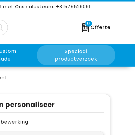
l met Ons salesteam: +31575529091
0
Offerte
ustom
Speciaal
ade
productverzoek
ool
n personaliseer
je bewerking