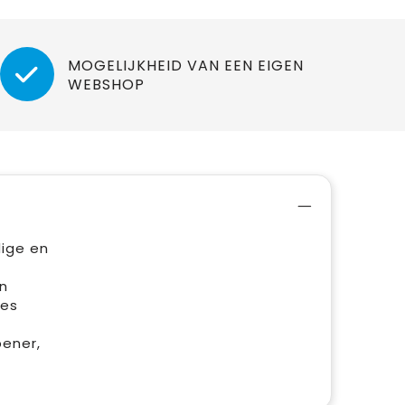
MOGELIJKHEID VAN EEN EIGEN
WEBSHOP
dige en
n
ies
pener,