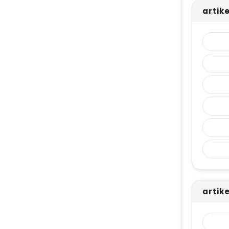
artik
artik