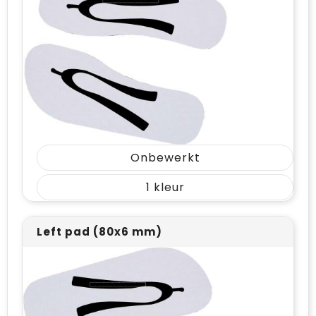
Vrije tijd en Strand
Draagtassen
Waterflesjes
Golftassen
Winterse inspiratie
Trolleys
Themapakketten
Goodiebags
Onbewerkt
1
Left pad (80x6 mm)