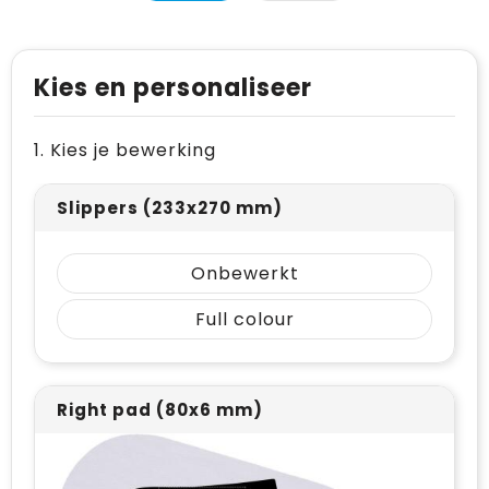
Levensmiddelen
Vesten
Schoenen
Opvouwbare tassen
Paraplu's
Reflecterende vesten
Papieren tassen
Kies en personaliseer
Persoonlijke verzorging
Gehoorbescherming
Reistassen
1. Kies je bewerking
Reisbenodigdheden
Rugzakken
Schrijfwaren
Schoenentassen
Slippers (233x270 mm)
Sleutelhangers en Lanyards
Schoudertassen
Onbewerkt
Snoepgoed
Sporttassen
Full colour
Spellen voor binnen en buiten
Strandtassen
Sport
Toilettassen
Right pad (80x6 mm)
Veiligheid, Auto en Fiets
Waterbestendige tassen