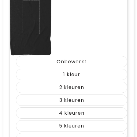
Vrije tijd en Strand
Draagtassen
Waterflesjes
Golftassen
Winterse inspiratie
Trolleys
Themapakketten
Goodiebags
Onbewerkt
1
2
3
4
5