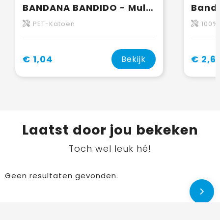
BANDANA BANDIDO - Multifunctionele sjaal
Banda
PET-Katoen
100% microf
€ 1,04
€ 2,6
Bekijk
Laatst door jou bekeken
Toch wel leuk hé!
Geen resultaten gevonden.