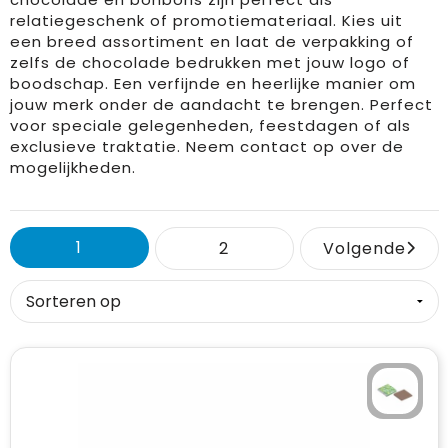
relatiegeschenk of promotiemateriaal. Kies uit
Drinkwaren
Overalls
Kleding accessoires
Duffeltassen
Brievenbusgeschenk
een breed assortiment en laat de verpakking of
zelfs de chocolade bedrukken met jouw logo of
boodschap. Een verfijnde en heerlijke manier om
Dekens, Fleecedekens en Kussens
Overhemden
Ondergoed, Sokken en Nachtkleding
Fietstassen
jouw merk onder de aandacht te brengen. Perfect
voor speciale gelegenheden, feestdagen of als
Feestartikelen
Polo's
Overhemden
Heuptassen
exclusieve traktatie. Neem contact op over de
mogelijkheden.
Golf
Reflecterende polo's
Peuters en Baby's
Jute tassen
Huis, Tuin en Keuken
Regenkleding
Polo's
Katoenen draagtassen
1
2
Volgende
Kantoor en Zakelijk
Schorten en Sloven
Regenkleding
Koeltassen en Koelboxen
Kinderen, Peuters en Baby's
Sweaters
Sweaters
Koffers en Trolleys
Klokken, horloges en weerstations
T-Shirts
T-Shirts
Laptop hoezen en tassen
Lampen en Gereedschap
Veiligheidsvesten en Veiligheidshesjes
Vesten
Matrozentassen