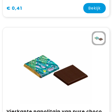
€ 0,41
Bekijk
Vierkante napolitain van pure chocolade (vanaf 400 stuks)