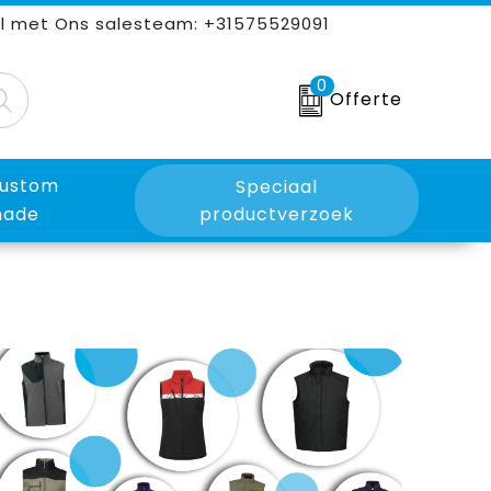
l met Ons salesteam: +31575529091
0
Offerte
ustom
Speciaal
ade
productverzoek