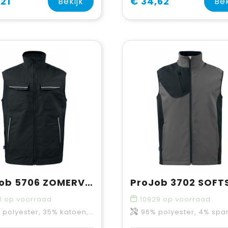
,21
€ 34,62
Bekijk
Bek
ProJob 5706 ZOMERVEST
0
op voorraad
10929
op voorraad
olyester, 35% katoen, 245 g/m²
96% polyester, 4% spandex - 28