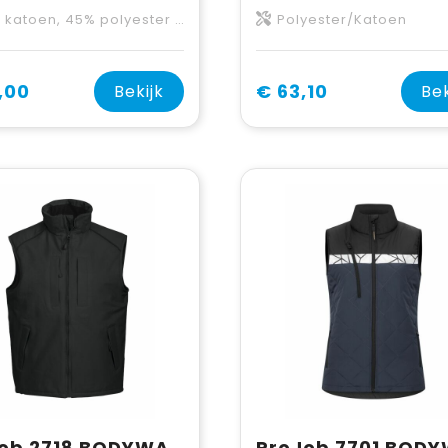
katoen, 45% polyester CORE
Polyester/Katoen
,00
€ 63,10
Bekijk
Bek
ProJob 2718 BODYWARMER