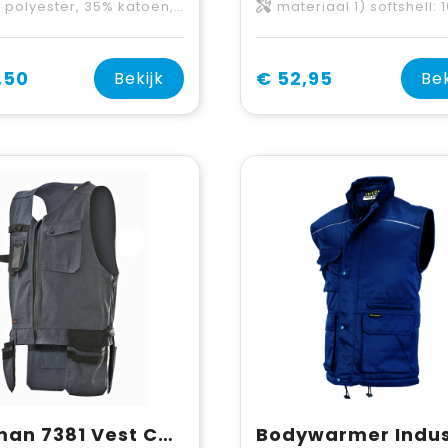
ester, 35% katoen, 245 g/m² Voering: 100% polyester
materiaal 1) softshell: 100% polyester, gebonden met 100% polyester fleece materiaal 2) 100% polyester, lichtg
,50
€ 52,95
Bekijk
Bek
Jobman 7381 Vest Core HP
Bodywarmer Indus