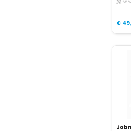
65% poly
€ 49