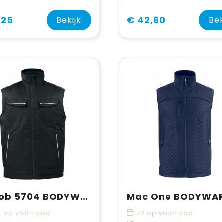
,25
€ 42,60
Bekijk
Bek
ProJob 5704 BODYWARMER
1
op voorraad
72
op voorraad