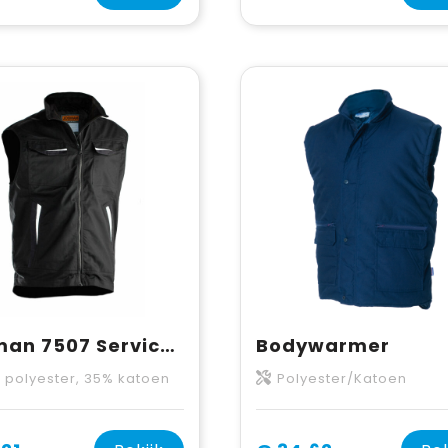
Jobman 7507 Service Vest
Bodywarmer
 polyester, 35% katoen
Polyester/Katoen