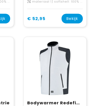
ewatteerd en doorstikt
materiaal 1) softshell: 100% polyester, gebonden met 100% polyester fleece materiaal 2) 100% polyester, lichtgewatteerd en doorstikt
€ 52,95
ijk
Bekijk
trie
Bodywarmer Redefined