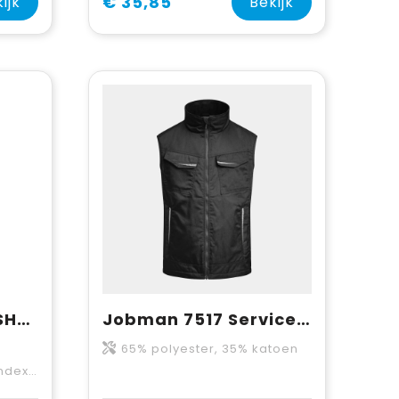
€ 35,85
ijk
Bekijk
ProJob 3702 SOFTSHELL BODYWARMER
Jobman 7517 Service Vest Lined
65% polyester, 35% katoen
0 g/m2