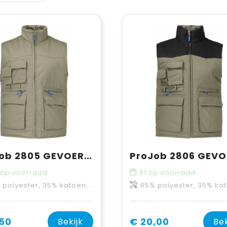
ProJob 2805 GEVOERDE VEST
op voorraad
81
op voorraad
olyester, 35% katoen, 245 g/m³
65% polyester, 35% katoen | verstevigingen: 100%
,50
€ 20,00
Bekijk
Bek