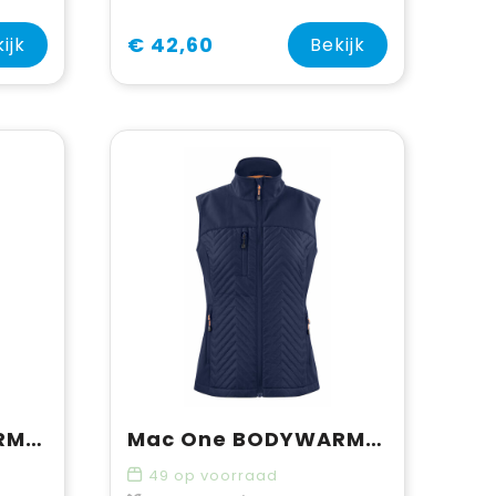
€ 42,60
ijk
Bekijk
Mac One BODYWARMER MAVERICK
Mac One BODYWARMER MAVERICK LADY
49
op voorraad