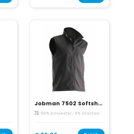
Jobman 7502 Softshell Vest
96% polyester, 4% elastaan. Voering: 100% polyester fleece, 280 g/m2.