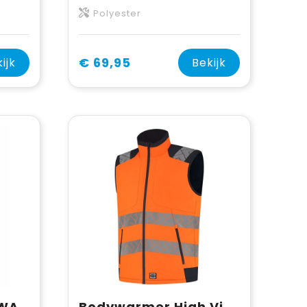
Polyester
€ 69,95
ijk
Bekijk
ProJob 7701 BODYWARMER DAMES
Bodywarmer High Vis Redefined