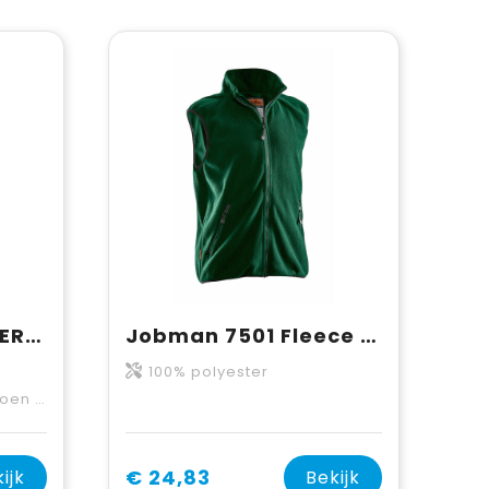
ProJob 2806 GEVOERDE VEST MET CONTRAST
Jobman 7501 Fleece Vest
100% polyester
 polyester
€ 24,83
ijk
Bekijk