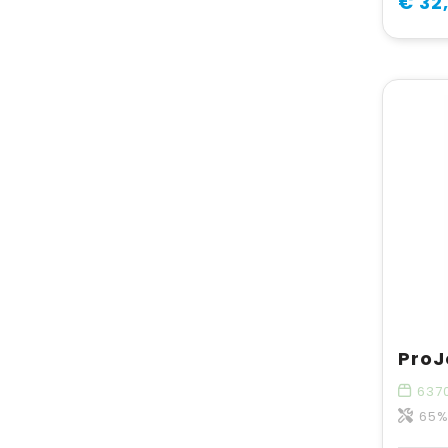
€ 32
637
65% p