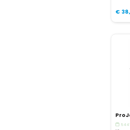
€ 38
544