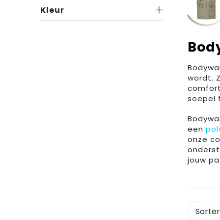
Kleur
Bod
Bodywar
wordt. Z
comfort 
soepel 
Bodywar
een
pol
onze col
onderst
jouw pa