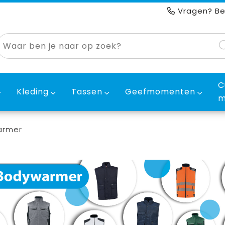
Vragen? Be
C
Kleding
Tassen
Geefmomenten
m
armer