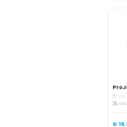
239
65% p
€ 19