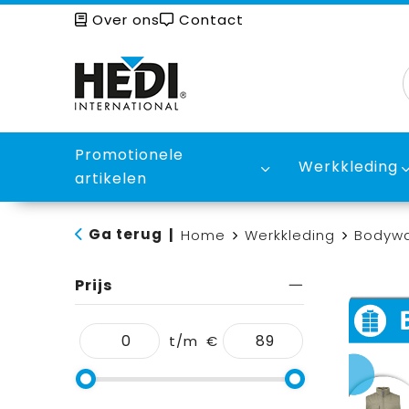
Over ons
Contact
Promotionele
Werkkleding
artikelen
Ga terug
|
Home
Werkkleding
Bodyw
Prijs
t/m
€