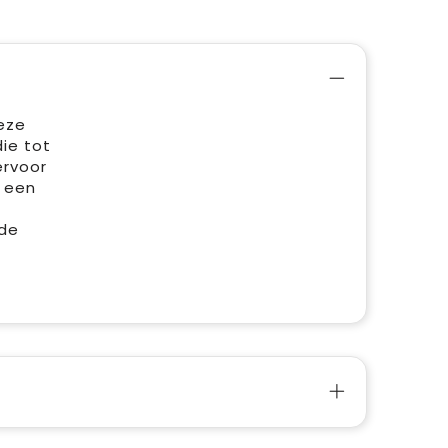
eze
ie tot
ervoor
n een
 de