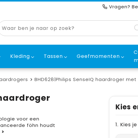
Vragen? Be
C
Kleding
Tassen
Geefmomenten
m
aardrogers
BHD628|Philips SenseIQ haardroger met 
 haardroger
Kies e
ologie voor een
1. Kies 
vanceerde föhn houdt