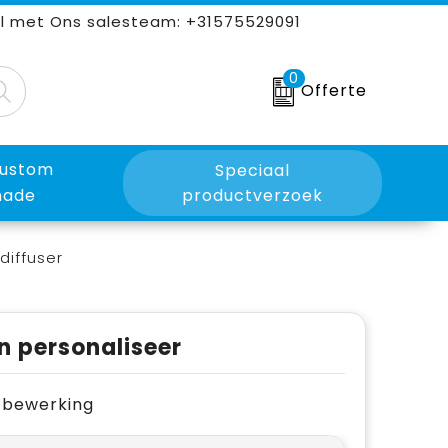
l met Ons salesteam: +31575529091
0
Offerte
ustom
Speciaal
ade
productverzoek
diffuser
n personaliseer
je bewerking