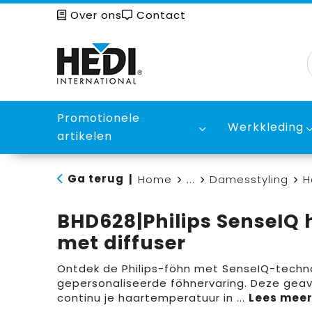
Over ons
Contact
Promotionele
Werkkleding
artikelen
Ga terug
|
Home
...
Damesstyling
H
BHD628|Philips SenseIQ
met diffuser
Ontdek de Philips-föhn met SenseIQ-techn
gepersonaliseerde föhnervaring. Deze gea
continu je haartemperatuur in
...