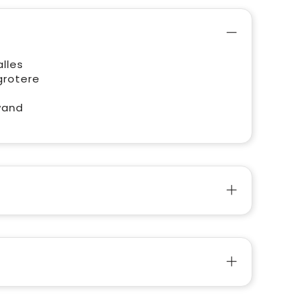
lles
grotere
wand