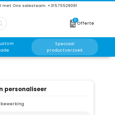
l met Ons salesteam: +31575529091
0
Offerte
ustom
Speciaal
ade
productverzoek
n personaliseer
je bewerking