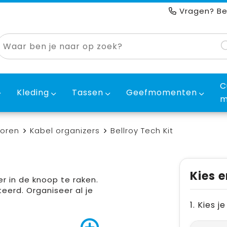
Vragen? Be
C
Kleding
Tassen
Geefmomenten
m
horen
Kabel organizers
Bellroy Tech Kit
Kies e
r in de knoop te raken.
teerd. Organiseer al je
1. Kies 