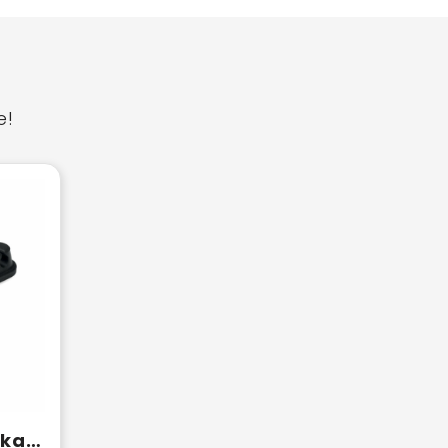
e!
ORDER - Siliconen kabelorganizer