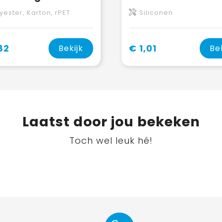
yester, Karton, rPET
Siliconen
82
€ 1,01
Bekijk
Be
Laatst door jou bekeken
Toch wel leuk hé!