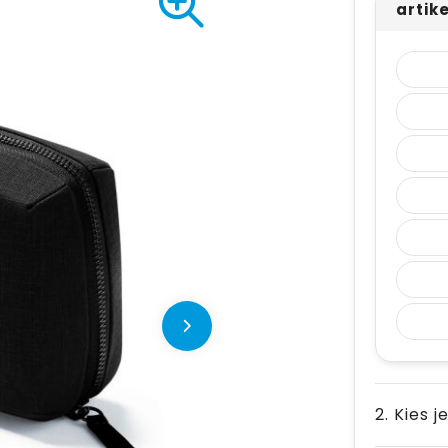
artik
2. Kies j