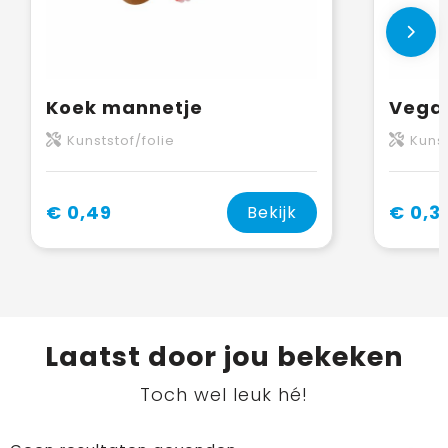
Koek mannetje
Vegan
Kunststof/folie
Kunst
€ 0,49
€ 0,3
Bekijk
Laatst door jou bekeken
Toch wel leuk hé!