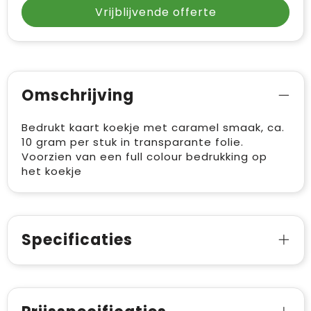
Vrije tijd en Strand
Draagtassen
Vrijblijvende offerte
Waterflesjes
Golftassen
Winterse inspiratie
Trolleys
Omschrijving
Themapakketten
Goodiebags
Bedrukt kaart koekje met caramel smaak, ca.
10 gram per stuk in transparante folie.
Voorzien van een full colour bedrukking op
het koekje
Specificaties