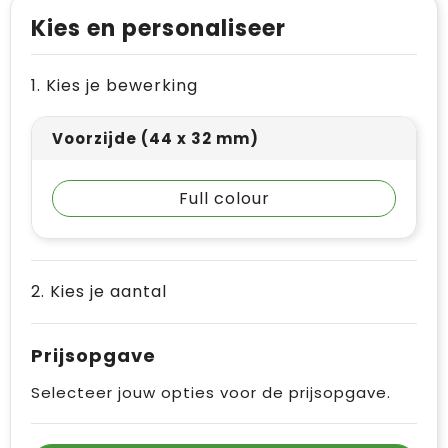
Levensmiddelen
Vesten
Schoenen
Opvouwbare tassen
Kies en personaliseer
Paraplu's
Reflecterende vesten
Papieren tassen
1. Kies je bewerking
Persoonlijke verzorging
Gehoorbescherming
Reistassen
Voorzijde (44 x 32 mm)
Reisbenodigdheden
Rugzakken
Schrijfwaren
Schoenentassen
Full colour
Sleutelhangers en Lanyards
Schoudertassen
Snoepgoed
Sporttassen
2. Kies je aantal
Spellen voor binnen en buiten
Strandtassen
Prijsopgave
Sport
Toilettassen
Selecteer jouw opties voor de prijsopgave.
Veiligheid, Auto en Fiets
Waterbestendige tassen