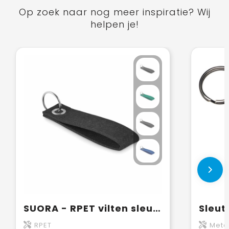
Op zoek naar nog meer inspiratie? Wij
helpen je!
SUORA - RPET vilten sleutelhanger
Sleut
RPET
Metaa