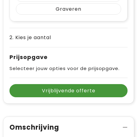
Vrije tijd en Strand
Draagtassen
Graveren
Waterflesjes
Golftassen
Winterse inspiratie
Trolleys
2. Kies je aantal
Themapakketten
Goodiebags
Prijsopgave
Selecteer jouw opties voor de prijsopgave.
Vrijblijvende offerte
Omschrijving