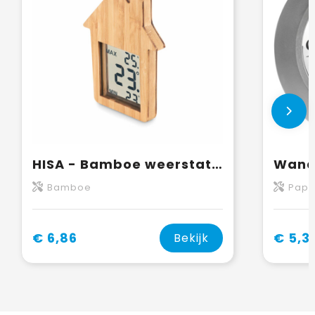
HISA - Bamboe weerstation
Bamboe
Papie
€ 6,86
€ 5,3
Bekijk