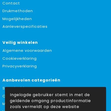
Contact
Drukmethoden
Mogelijkheden
Aanleverspecificaties
Veilig winkelen
Algemene voorwaarden
Cookieverklaring
Privacyverklaring
Aanbevolen categorieën
Sustainable
Ingelogde gebruiker stemt in met de
Custom made
geldende omgang productinformatie
Made in Europe
zoals vermeldt op deze website