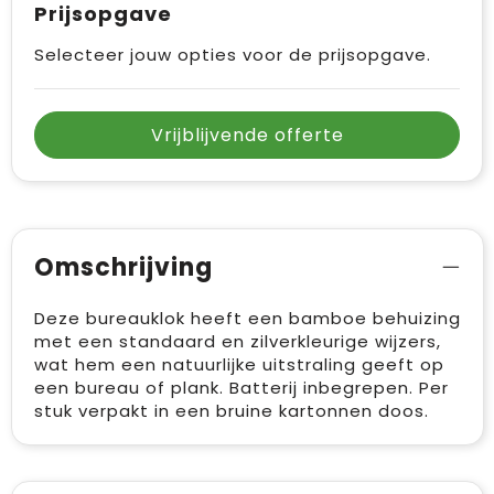
Prijsopgave
Vrije tijd en Strand
Draagtassen
Selecteer jouw opties voor de prijsopgave.
Waterflesjes
Golftassen
Winterse inspiratie
Trolleys
Vrijblijvende offerte
Themapakketten
Goodiebags
Omschrijving
Deze bureauklok heeft een bamboe behuizing
met een standaard en zilverkleurige wijzers,
wat hem een natuurlijke uitstraling geeft op
een bureau of plank. Batterij inbegrepen. Per
stuk verpakt in een bruine kartonnen doos.