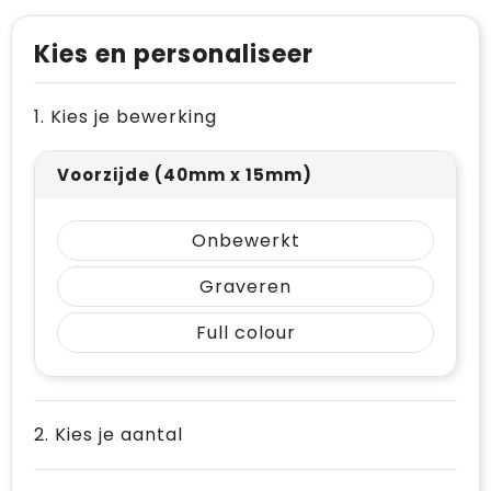
Levensmiddelen
Vesten
Schoenen
Opvouwbare tassen
Kies en personaliseer
Paraplu's
Reflecterende vesten
Papieren tassen
Persoonlijke verzorging
Gehoorbescherming
Reistassen
1. Kies je bewerking
Reisbenodigdheden
Rugzakken
Voorzijde (40mm x 15mm)
Schrijfwaren
Schoenentassen
Onbewerkt
Sleutelhangers en Lanyards
Schoudertassen
Graveren
Snoepgoed
Sporttassen
Full colour
Spellen voor binnen en buiten
Strandtassen
Sport
Toilettassen
2. Kies je aantal
Veiligheid, Auto en Fiets
Waterbestendige tassen