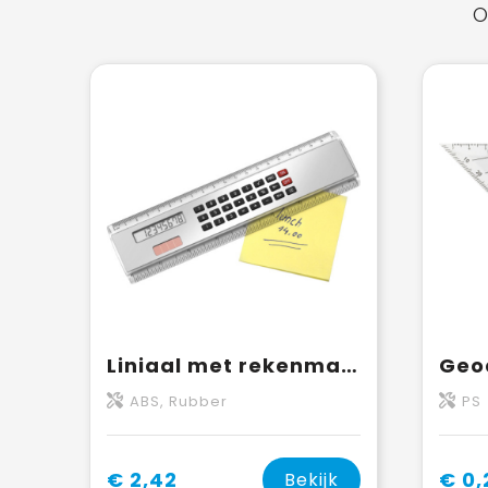
O
Liniaal met rekenmachine Heather | Kunststof | 20 cm | Zonne-energie
ABS, Rubber
PS
€ 2,42
€ 0,
Bekijk