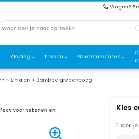
Vragen? Be
C
Kleding
Tassen
Geefmomenten
m
en
Linialen
Bamboe gradenboog
Kies e
ect voor tekenen en
1. Kies 