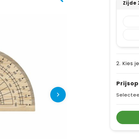
Zijde
2. Kies j
Prijso
Selectee