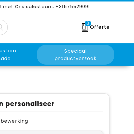
l met Ons salesteam: +31575529091
0
Offerte
ustom
Speciaal
ade
productverzoek
n personaliseer
je bewerking