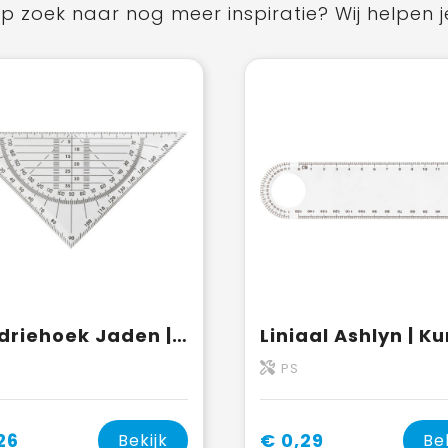
p zoek naar nog meer inspiratie? Wij helpen j
Geodriehoek Jaden | 45°
PS
26
€ 0,29
Bekijk
Be