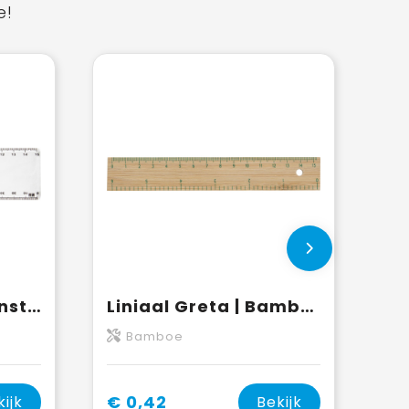
e!
Liniaal Ashlyn | Kunststof | Transparant | Met geodriehoek en vergrootglas
Liniaal Greta | Bamboe
Bamboe
€ 0,42
kijk
Bekijk