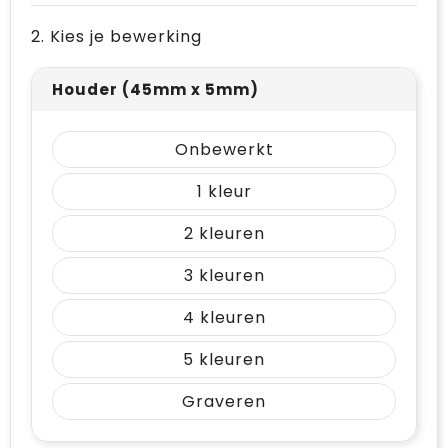
Vrije tijd en Strand
Draagtassen
2. Kies je bewerking
Waterflesjes
Golftassen
Houder (45mm x 5mm)
Winterse inspiratie
Trolleys
Onbewerkt
Themapakketten
Goodiebags
1
2
3
4
5
Graveren