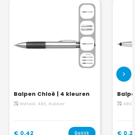
Balpen Chloë | 4 kleuren
Balpe
Metaal, ABS, Rubber
ABS
€ 0,42
€ 0,2
Bekijk