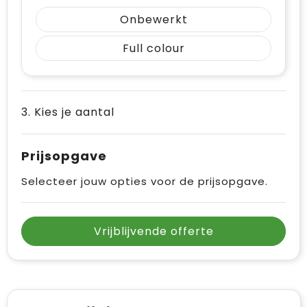
Vrije tijd en Strand
Draagtassen
Onbewerkt
Waterflesjes
Golftassen
Full colour
Winterse inspiratie
Trolleys
Themapakketten
Goodiebags
3. Kies je aantal
Prijsopgave
Selecteer jouw opties voor de prijsopgave.
Vrijblijvende offerte