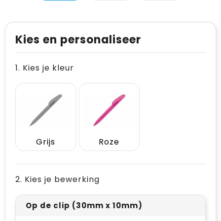
Levensmiddelen
Vesten
Schoenen
Opvouwbare tassen
Paraplu's
Reflecterende vesten
Papieren tassen
Kies en personaliseer
Persoonlijke verzorging
Gehoorbescherming
Reistassen
1. Kies je kleur
Reisbenodigdheden
Rugzakken
Schrijfwaren
Schoenentassen
Sleutelhangers en Lanyards
Schoudertassen
Snoepgoed
Sporttassen
Grijs
Roze
Spellen voor binnen en buiten
Strandtassen
2. Kies je bewerking
Sport
Toilettassen
Op de clip (30mm x 10mm)
Veiligheid, Auto en Fiets
Waterbestendige tassen