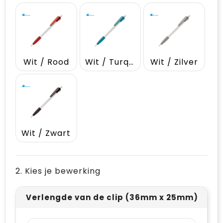
Vrije tijd en Strand
Draagtassen
Waterflesjes
Golftassen
Winterse inspiratie
Trolleys
Wit / Rood
Wit / Turquoise
Wit / Zilver
Themapakketten
Goodiebags
Wit / Zwart
2. Kies je bewerking
Verlengde van de clip (36mm x 25mm)