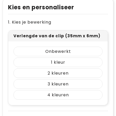
Levensmiddelen
Vesten
Schoenen
Opvouwbare tassen
Kies en personaliseer
Paraplu's
Reflecterende vesten
Papieren tassen
1. Kies je bewerking
Persoonlijke verzorging
Gehoorbescherming
Reistassen
Verlengde van de clip (35mm x 6mm)
Reisbenodigdheden
Rugzakken
Schrijfwaren
Schoenentassen
Onbewerkt
Sleutelhangers en Lanyards
Schoudertassen
1
Snoepgoed
Sporttassen
2
3
Spellen voor binnen en buiten
Strandtassen
4
Sport
Toilettassen
Veiligheid, Auto en Fiets
Waterbestendige tassen