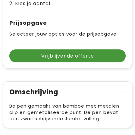
2. Kies je aantal
Vrije tijd en Strand
Draagtassen
Waterflesjes
Golftassen
Prijsopgave
Winterse inspiratie
Trolleys
Selecteer jouw opties voor de prijsopgave.
Themapakketten
Goodiebags
Vrijblijvende offerte
Omschrijving
Balpen gemaakt van bamboe met metalen
clip en gemetaliseerde punt. De pen bevat
een zwartschrijvende Jumbo vulling.