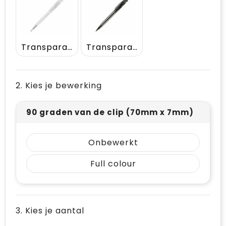
Vrije tijd en Strand
Draagtassen
Waterflesjes
Golftassen
Transparant / Wit
Transparant / Zwart
Winterse inspiratie
Trolleys
Themapakketten
Goodiebags
2. Kies je bewerking
90 graden van de clip (70mm x 7mm)
Onbewerkt
Full colour
3. Kies je aantal