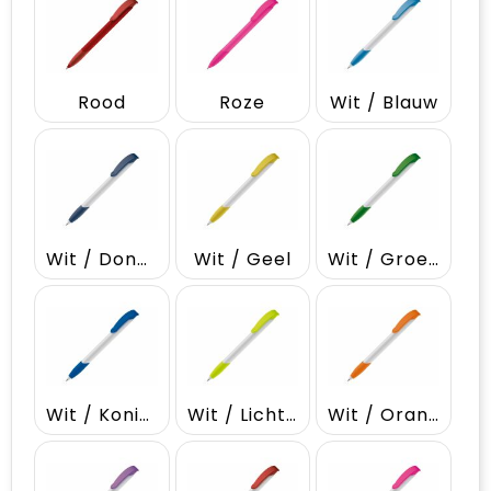
Vrije tijd en Strand
Draagtassen
Waterflesjes
Golftassen
Rood
Roze
Wit / Blauw
Winterse inspiratie
Trolleys
Themapakketten
Goodiebags
Wit / Donkerblauw
Wit / Geel
Wit / Groen
Wit / Koningsblauw
Wit / Lichtgroen
Wit / Oranje