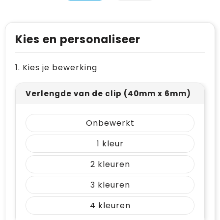
Levensmiddelen
Vesten
Schoenen
Opvouwbare tassen
Paraplu's
Reflecterende vesten
Papieren tassen
Kies en personaliseer
Persoonlijke verzorging
Gehoorbescherming
Reistassen
1. Kies je bewerking
Reisbenodigdheden
Rugzakken
Schrijfwaren
Schoenentassen
Verlengde van de clip (40mm x 6mm)
Sleutelhangers en Lanyards
Schoudertassen
Onbewerkt
Snoepgoed
Sporttassen
1
Spellen voor binnen en buiten
Strandtassen
2
Sport
Toilettassen
3
Veiligheid, Auto en Fiets
Waterbestendige tassen
4