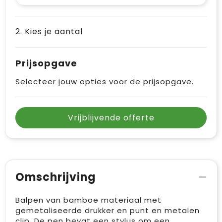
Vrije tijd en Strand
Draagtassen
Waterflesjes
Golftassen
2. Kies je aantal
Winterse inspiratie
Trolleys
Prijsopgave
Themapakketten
Goodiebags
Selecteer jouw opties voor de prijsopgave.
Vrijblijvende offerte
Omschrijving
Balpen van bamboe materiaal met
gemetaliseerde drukker en punt en metalen
clip. De pen bevat een stylus om een