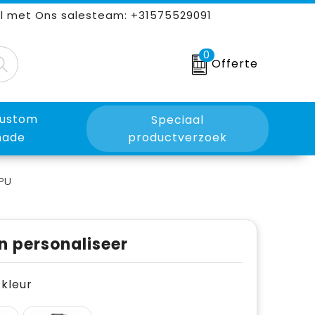
l met Ons salesteam: +31575529091
0
Offerte
ustom
Speciaal
ade
productverzoek
PU
n personaliseer
e kleur