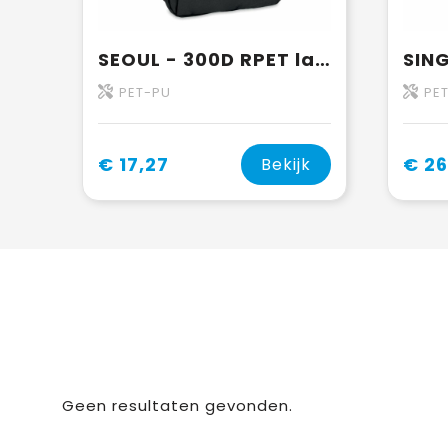
SEOUL - 300D RPET laptop rugzak
PET-PU
PE
€ 17,27
€ 26
Bekijk
Geen resultaten gevonden.