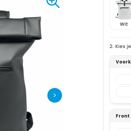
Wit
2. Kies 
Voork
Front