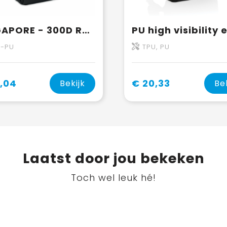
SINGAPORE - 300D RPET laptop rugzak
T-PU
TPU, PU
,04
€ 20,33
Bekijk
Be
Laatst door jou bekeken
Toch wel leuk hé!