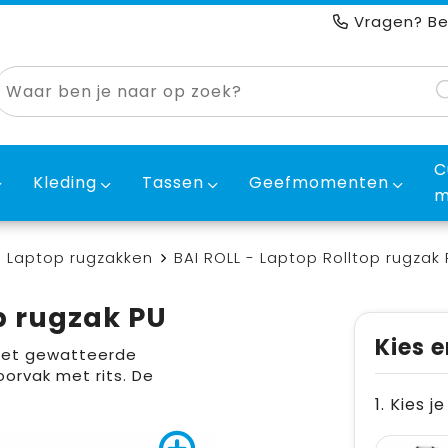
Vragen? Be
C
Kleding
Tassen
Geefmomenten
m
Laptop rugzakken
BAI ROLL - Laptop Rolltop rugzak 
p rugzak PU
Kies e
 met gewatteerde
orvak met rits. De
1. Kies j