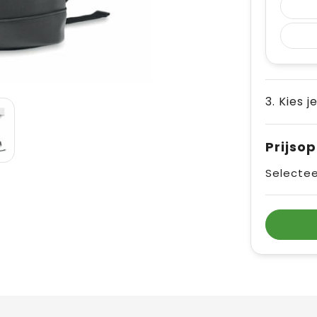
3. Kies j
Prijso
Selectee