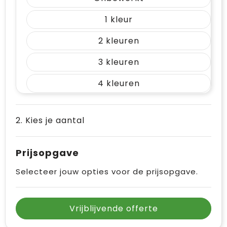
Vrije tijd en Strand
Draagtassen
1
Waterflesjes
Golftassen
2
Winterse inspiratie
Trolleys
3
Themapakketten
Goodiebags
4
2. Kies je aantal
Prijsopgave
Selecteer jouw opties voor de prijsopgave.
Vrijblijvende offerte