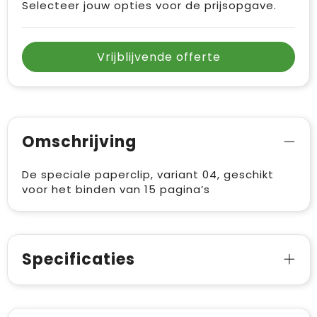
Selecteer jouw opties voor de prijsopgave.
Vrije tijd en Strand
Draagtassen
Waterflesjes
Golftassen
Vrijblijvende offerte
Winterse inspiratie
Trolleys
Themapakketten
Goodiebags
Omschrijving
De speciale paperclip, variant 04, geschikt
voor het binden van 15 pagina’s
Specificaties