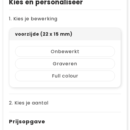
Kies en personaliseer
Levensmiddelen
Vesten
Schoenen
Opvouwbare tassen
Paraplu's
Reflecterende vesten
Papieren tassen
1. Kies je bewerking
Persoonlijke verzorging
Gehoorbescherming
Reistassen
voorzijde (22 x 15 mm)
Reisbenodigdheden
Rugzakken
Onbewerkt
Schrijfwaren
Schoenentassen
Graveren
Sleutelhangers en Lanyards
Schoudertassen
Full colour
Snoepgoed
Sporttassen
Spellen voor binnen en buiten
Strandtassen
2. Kies je aantal
Sport
Toilettassen
Prijsopgave
Veiligheid, Auto en Fiets
Waterbestendige tassen