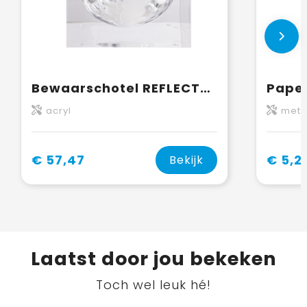
Bewaarschotel REFLECTS-MANDURAH
acryl
meta
€ 57,47
€ 5,2
Bekijk
Laatst door jou bekeken
Toch wel leuk hé!