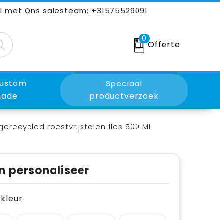
l met Ons salesteam: +31575529091
0
Offerte
ustom
Speciaal
ade
productverzoek
gerecycled roestvrijstalen fles 500 ML
n personaliseer
e kleur