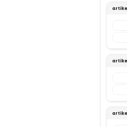
artik
artik
artik