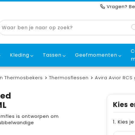
Vragen? Be
C
Kleding
Tassen
Geefmomenten
m
en Thermosbekers
Thermosflessen
Avira Avior RCS 
led
ML
Kies e
uümfles is ontworpen om
1. Kies j
dubbelwandige