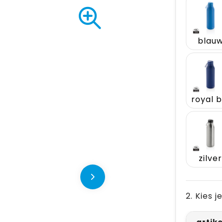
blau
zilve
2. Kies 