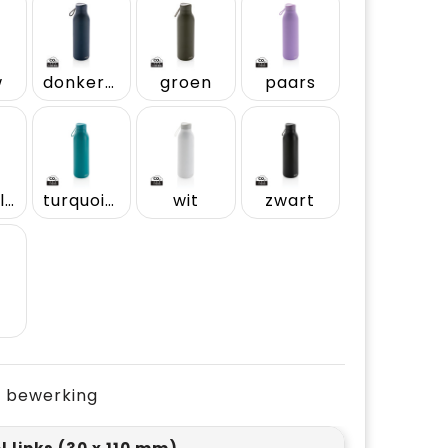
w
donkerblauw
groen
paars
royal blue
turquoise
wit
zwart
r
je bewerking