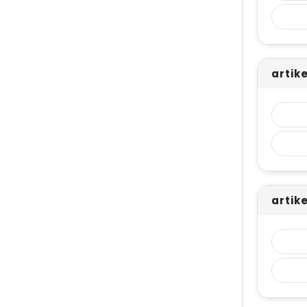
artik
artik