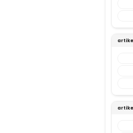
artik
artik