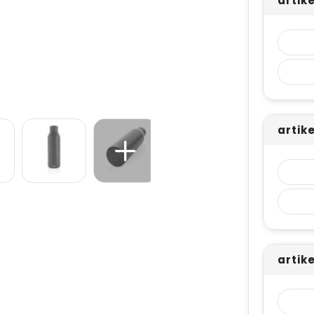
artike
artik
artik