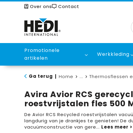
Over ons
Contact
Promotionele
Werkkleding
artikelen
Ga terug
|
Home
...
Thermosflessen 
Avira Avior RCS gerecyc
roestvrijstalen fles 500 
De Avior RCS Recycled roestvrijstalen vac
langdurig van je drankjes te genieten! De 
vacuümconstructie van gere
...