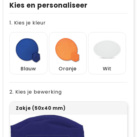
Levensmiddelen
Vesten
Schoenen
Opvouwbare tassen
Kies en personaliseer
Paraplu's
Reflecterende vesten
Papieren tassen
1. Kies je kleur
Persoonlijke verzorging
Gehoorbescherming
Reistassen
Reisbenodigdheden
Rugzakken
Schrijfwaren
Schoenentassen
Blauw
Oranje
Wit
Sleutelhangers en Lanyards
Schoudertassen
Snoepgoed
Sporttassen
2. Kies je bewerking
Spellen voor binnen en buiten
Strandtassen
Zakje (50x40 mm)
Sport
Toilettassen
Veiligheid, Auto en Fiets
Waterbestendige tassen