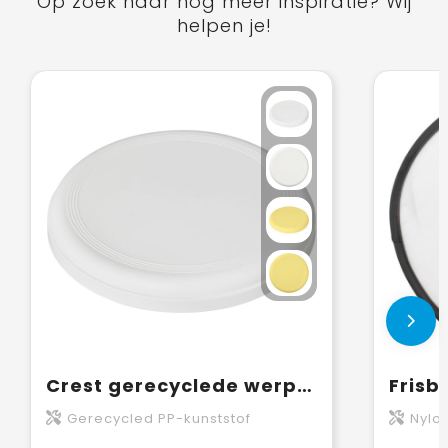
Op zoek naar nog meer inspiratie? Wij
helpen je!
Crest gerecyclede werpschijf
Gerecycled PP-kunststof
Nylo