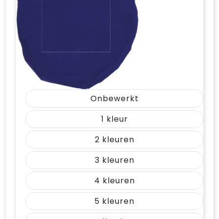
Vrije tijd en Strand
Draagtassen
Waterflesjes
Golftassen
Winterse inspiratie
Trolleys
Themapakketten
Goodiebags
Onbewerkt
1
2
3
4
5