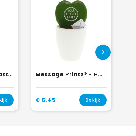
Airplant - Glass bottle large
Message Printz® - Hartjesplant
€ 6,45
kijk
Bekijk