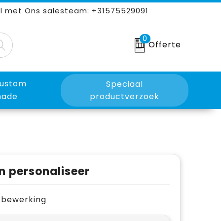
l met Ons salesteam: +31575529091
0
Offerte
ustom
Speciaal
ade
productverzoek
n personaliseer
je bewerking