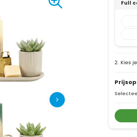
Full 
2. Kies j
Prijso
Selectee