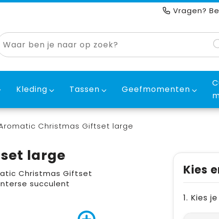
Vragen? Be
C
Kleding
Tassen
Geefmomenten
m
Aromatic Christmas Giftset large
set large
Kies e
atic Christmas Giftset
interse succulent
1. Kies 