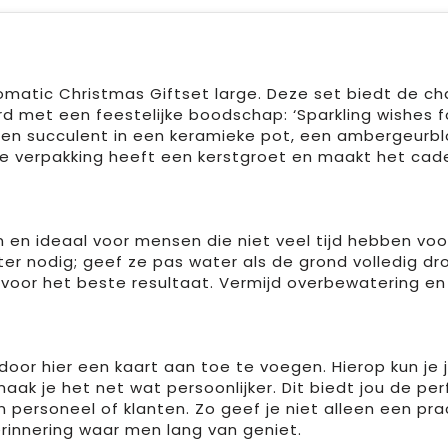
omatic Christmas Giftset large. Deze set biedt de c
 met een feestelijke boodschap: ‘Sparkling wishes fo
, een succulent in een keramieke pot, een ambergeurbl
De verpakking heeft een kerstgroet en maakt het cad
n en ideaal voor mensen die niet veel tijd hebben voo
r nodig; geef ze pas water als de grond volledig dro
 voor het beste resultaat. Vermijd overbewatering en
door hier een kaart aan toe te voegen. Hierop kun je 
aak je het net wat persoonlijker. Dit biedt jou de pe
personeel of klanten. Zo geef je niet alleen een pra
rinnering waar men lang van geniet.