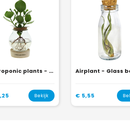
Hydroponic plants - Glass with LED light in giftbox
,25
€ 5,55
Bekijk
Be