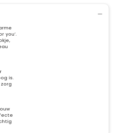
harme
r you’.
okje,
eau
r
og is.
 zorg
jouw
rfecte
chtig