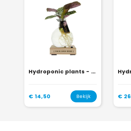
Hydroponic plants - Light plant in giftbox
€ 14,50
€ 26
Bekijk