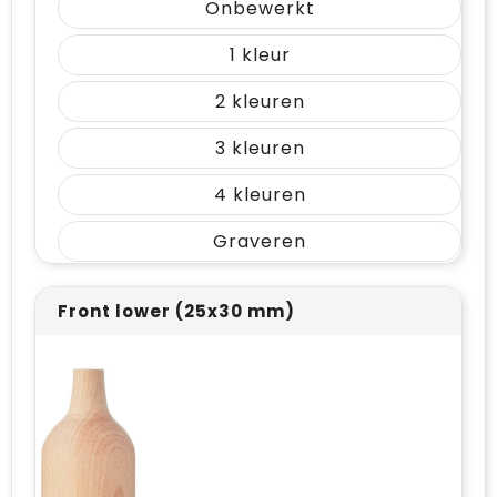
Onbewerkt
Vrije tijd en Strand
Draagtassen
1
Waterflesjes
Golftassen
2
Winterse inspiratie
Trolleys
3
Themapakketten
Goodiebags
4
Graveren
Front lower (25x30 mm)