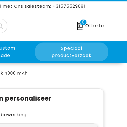
l met Ons salesteam: +31575529091
0
Offerte
ustom
Speciaal
ade
productverzoek
k 4000 mAh
n personaliseer
je bewerking