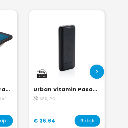
Juice 4000 mAh draadloze powerbank
Urban Vitamin Pasadena 20.000 mAh 18W PD powerbank
tof
ABS, PC
€ 36,64
kijk
Bekijk