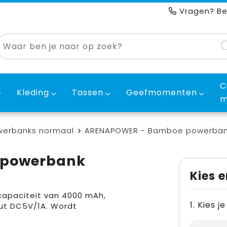
Vragen? Be
C
Kleding
Tassen
Geefmomenten
m
werbanks normaal
ARENAPOWER - Bamboe powerban
 powerbank
Kies e
apaciteit van 4000 mAh,
1. Kies 
ut DC5V/1A. Wordt