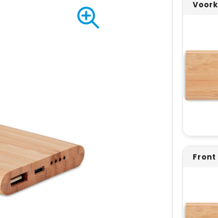
Voork
Front