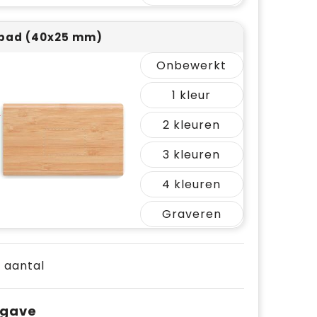
pad (40x25 mm)
Onbewerkt
1
2
3
4
Graveren
e aantal
pgave