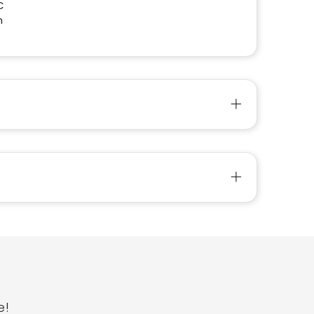
C
n
e!