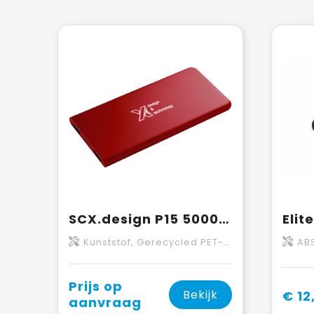
SCX.design P15 5000 mAh powerbank met oplichtend logo
Kunststof, Gerecycled PET-kunststof
AB
Prijs op
Bekijk
€ 12
aanvraag