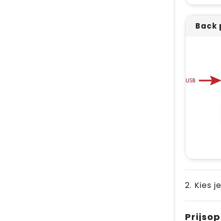
Back 
2. Kies j
Prijso