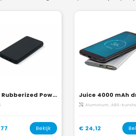
Elite Rubberized Powerbank 8000mAh
S
Aluminium, ABS-kunsts
,77
€ 24,12
Bekijk
Be