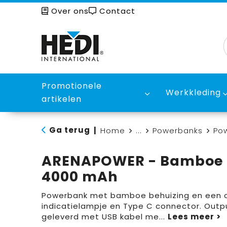
Over ons
Contact
Promotionele
Werkkleding
artikelen
Ga terug
|
Home
...
Powerbanks
Po
ARENAPOWER - Bamboe
4000 mAh
Powerbank met bamboe behuizing en een c
indicatielampje en Type C connector. Outp
geleverd met USB kabel me
...