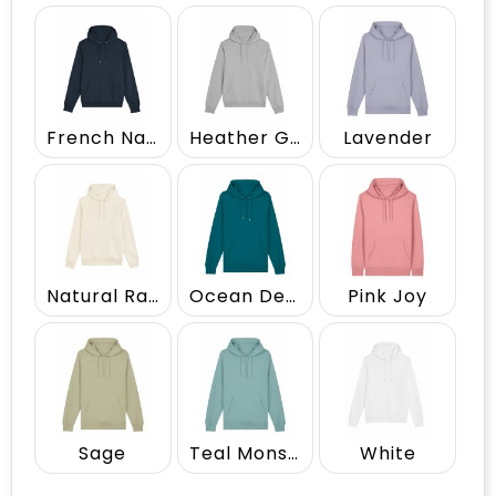
Vrije tijd en Strand
Draagtassen
Waterflesjes
Golftassen
Winterse inspiratie
Trolleys
French Navy
Heather Grey
Lavender
Themapakketten
Goodiebags
Natural Raw
Ocean Depth
Pink Joy
Sage
Teal Monstera
White