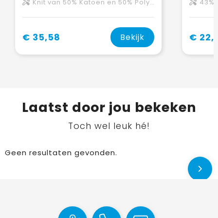
Knit van 50% Katoen en 50% Polyester, 240 g/m2
43% Cotton - 
€ 35,58
€ 22,
Bekijk
Laatst door jou bekeken
Toch wel leuk hé!
Geen resultaten gevonden.