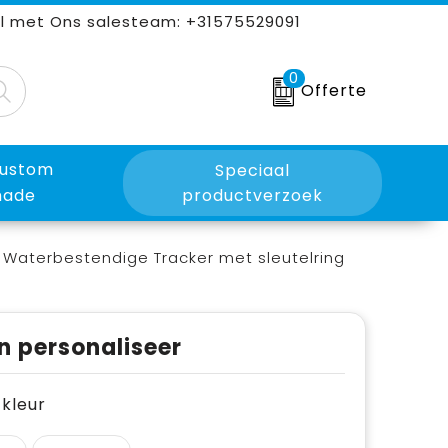
l met Ons salesteam: +31575529091
0
Offerte
ustom
Speciaal
ade
productverzoek
d Waterbestendige Tracker met sleutelring
n personaliseer
e kleur