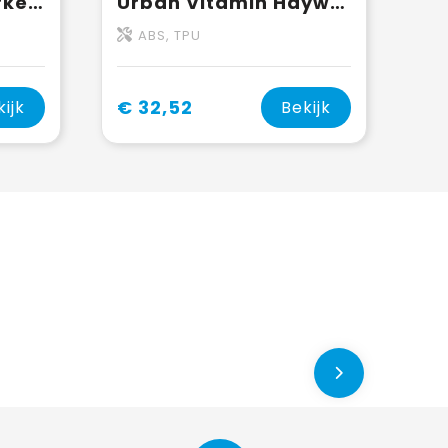
Urban Vitamin Berkeley IPX7 draadloze 10W luidspreker
Urban Vitamin Hayward IPX7 draadloze 5W luidspreker
ABS, TPU
€ 32,52
kijk
Bekijk