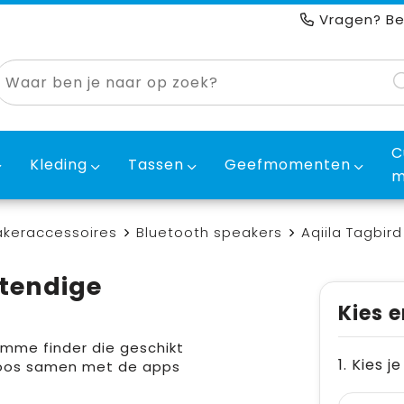
Vragen? Be
C
Kleding
Tassen
Geefmomenten
m
akeraccessoires
Bluetooth speakers
Aqiila Tagbir
stendige
Kies e
imme finder die geschikt
1. Kies j
adloos samen met de apps