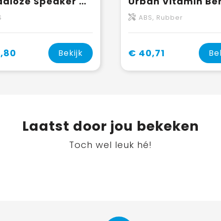
Draadloze Speaker met schouderband 20W
S
ABS, Rubber
,80
€ 40,71
Bekijk
Be
Laatst door jou bekeken
Toch wel leuk hé!