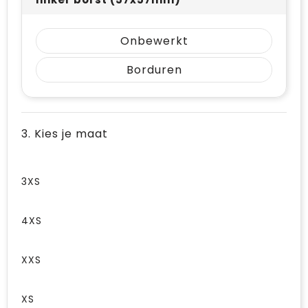
Vrije tijd en Strand
Draagtassen
Onbewerkt
Waterflesjes
Golftassen
Borduren
Winterse inspiratie
Trolleys
Themapakketten
Goodiebags
3. Kies je maat
3XS
4XS
XXS
XS