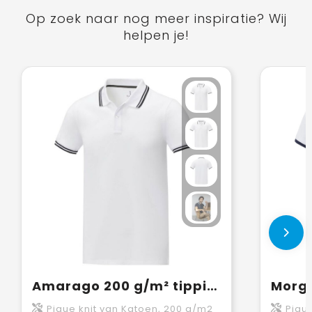
Op zoek naar nog meer inspiratie? Wij
helpen je!
Amarago 200 g/m² tipping herenpolo met korte mouwen
Pique knit van Katoen, 200 g/m2
Piqu