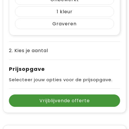
Vrije tijd en Strand
Draagtassen
1
Waterflesjes
Golftassen
Graveren
Winterse inspiratie
Trolleys
Themapakketten
Goodiebags
2. Kies je aantal
Prijsopgave
Selecteer jouw opties voor de prijsopgave.
Vrijblijvende offerte