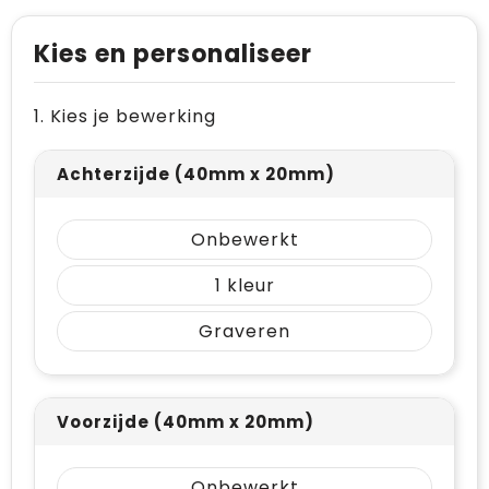
Levensmiddelen
Vesten
Schoenen
Opvouwbare tassen
Kies en personaliseer
Paraplu's
Reflecterende vesten
Papieren tassen
Persoonlijke verzorging
Gehoorbescherming
Reistassen
1. Kies je bewerking
Reisbenodigdheden
Rugzakken
Achterzijde (40mm x 20mm)
Schrijfwaren
Schoenentassen
Onbewerkt
Sleutelhangers en Lanyards
Schoudertassen
1
Snoepgoed
Sporttassen
Graveren
Spellen voor binnen en buiten
Strandtassen
Sport
Toilettassen
Voorzijde (40mm x 20mm)
Veiligheid, Auto en Fiets
Waterbestendige tassen
Onbewerkt