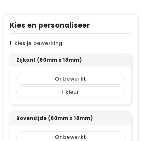
Levensmiddelen
Vesten
Schoenen
Opvouwbare tassen
Paraplu's
Reflecterende vesten
Papieren tassen
Kies en personaliseer
Persoonlijke verzorging
Gehoorbescherming
Reistassen
1. Kies je bewerking
Reisbenodigdheden
Rugzakken
Schrijfwaren
Schoenentassen
Zijkant (60mm x 18mm)
Sleutelhangers en Lanyards
Schoudertassen
Onbewerkt
Snoepgoed
Sporttassen
1
Spellen voor binnen en buiten
Strandtassen
Sport
Toilettassen
Bovenzijde (60mm x 18mm)
Veiligheid, Auto en Fiets
Waterbestendige tassen
Onbewerkt