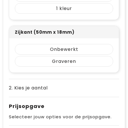
Vrije tijd en Strand
Draagtassen
1
Waterflesjes
Golftassen
Winterse inspiratie
Trolleys
Zijkant (50mm x 18mm)
Themapakketten
Goodiebags
Onbewerkt
Graveren
2. Kies je aantal
Prijsopgave
Selecteer jouw opties voor de prijsopgave.