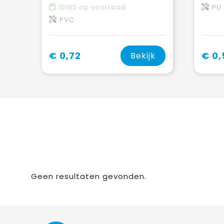
10162
op voorraad
PU
PVC
€ 0,72
€ 0,
Bekijk
Geen resultaten gevonden.