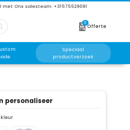
l met Ons salesteam: +31575529091
0
Offerte
ustom
Speciaal
ade
productverzoek
n personaliseer
e kleur