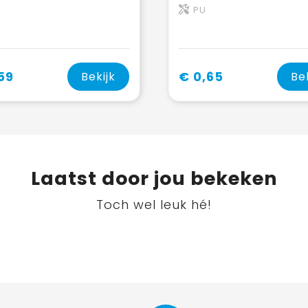
PU
59
€ 0,65
Bekijk
Be
Laatst door jou bekeken
Toch wel leuk hé!