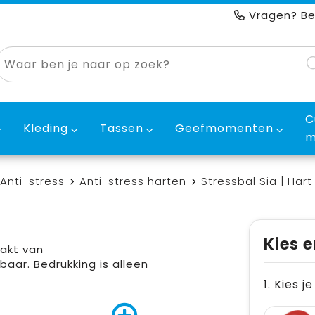
Vragen? Be
C
Kleding
Tassen
Geefmomenten
m
Anti-stress
Anti-stress harten
Stressbal Sia | Hart
Kies e
aakt van
aar. Bedrukking is alleen
1. Kies j