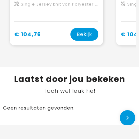
Single Jersey knit van Polyester Elastaan, 360 g/m2, Bonding, Micro fleece van Polyester
Single Jersey 
€ 104,76
€ 104
Bekijk
Laatst door jou bekeken
Toch wel leuk hé!
Geen resultaten gevonden.