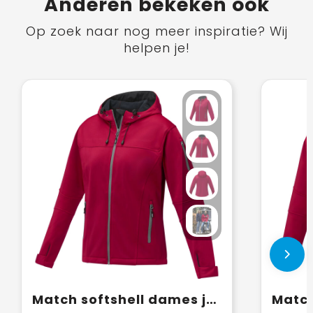
Anderen bekeken ook
Op zoek naar nog meer inspiratie? Wij
helpen je!
Match softshell dames jas
Match