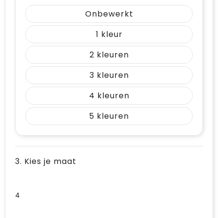
Vrije tijd en Strand
Draagtassen
Onbewerkt
Waterflesjes
Golftassen
1
Winterse inspiratie
Trolleys
2
3
Themapakketten
Goodiebags
4
5
3. Kies je maat
4