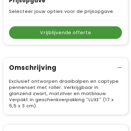
Prijsopgave
Vrije tijd en Strand
Draagtassen
Selecteer jouw opties voor de prijsopgave.
Waterflesjes
Golftassen
Winterse inspiratie
Trolleys
Vrijblijvende offerte
Themapakketten
Goodiebags
Omschrijving
Exclusief ontworpen draaibalpen en captype
pennenset met roller. Verkrijgbaar in
glanzend zwart, matzilver en matblauw.
Verpakt in geschenkverpakking ''LUXE'' (17 x
5,5 x 3 cm).