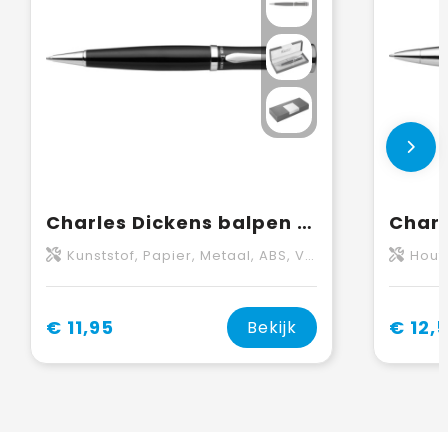
Charles Dickens balpen Bibi | Metaal
Kunststof, Papier, Metaal, ABS, Vernikkeld, Velours
Hout, K
€ 11,95
€ 12,
Bekijk