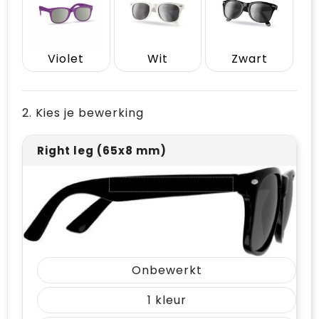
Vrije tijd en Strand
Draagtassen
Waterflesjes
Golftassen
Violet
Wit
Zwart
Winterse inspiratie
Trolleys
Themapakketten
Goodiebags
2. Kies je bewerking
Right leg (65x8 mm)
Onbewerkt
1